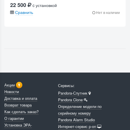
22 500
c установкой
Сравнить
Нет в наличии
Акции
Сервисы:
Новости
Pandora-Спутник
Доставка и оплата
Pandora Clone
Возврат товара
Определение модели по
Как сделать заказ?
серийному номеру
О гарантии
Pandora Alarm Studio
Установка ЭРА-
Интернет-сервис p-on