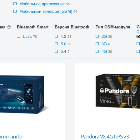
Мобильное приложение
95
Мобильный телефон (GSM)
94
ная
Bluetooth Smart
Версия Bluetooth
Тип GSM-модуля
G
C
Есть
4.2
2G
76
31
36
5.0
3G
29
6
5.4
4G
5
36
Commander
Pandora VX 4G GPS v3