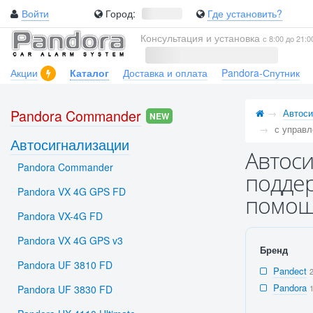
Войти
Город:
Где установить?
Консультация и установка
с 8:00 до 21:0
Акции
Каталог
Доставка и оплата
Pandora-Спутник
Pandora Commander
Автоси
NEW
с управл
Автосигнализации
Автоси
Pandora Commander
поддер
Pandora VX 4G GPS FD
помощь
Pandora VX-4G FD
Pandora VX 4G GPS v3
Бренд
Pandora UF 3810 FD
Pandect
Pandora
Pandora UF 3830 FD