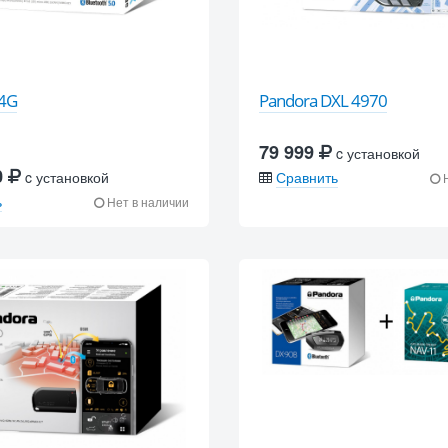
-4G
Pandora DXL 4970
79 999
c установкой
0
c установкой
Сравнить
Н
ь
Нет в наличии