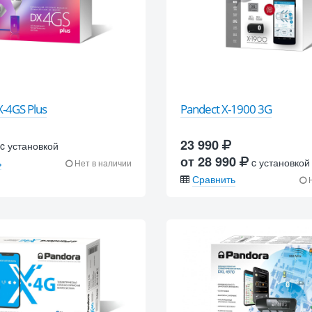
-4GS Plus
Pandect X-1900 3G
23 990
c установкой
от 28 990
ь
c установкой
Нет в наличии
Сравнить
Н