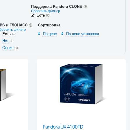
Поддержка Pandora CLONE
Cбросить фильтр
Есть
93
PS и ГЛОНАСС
Сортировка
бросить фильтр
Есть
По цене
По цене установки
42
Нет
30
Опция
63
Pandora UX 4100FD