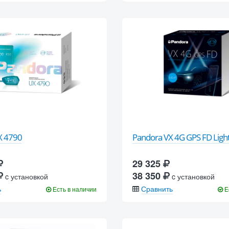
X 4790
Pandora VX 4G GPS FD Ligh
29 325
38 350
c установкой
c установкой
ь
Сравнить
Есть в наличии
Е