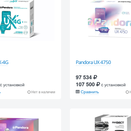
X-4G
Pandora UX 4750
97 534
107 500
c установкой
c установкой
ь
Сравнить
Нет в наличии
Н