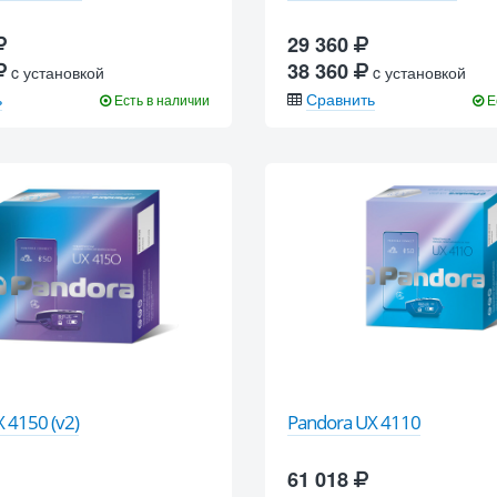
29 360
38 360
c установкой
c установкой
ь
Сравнить
Есть в наличии
Е
 4150 (v2)
Pandora UX 4110
61 018