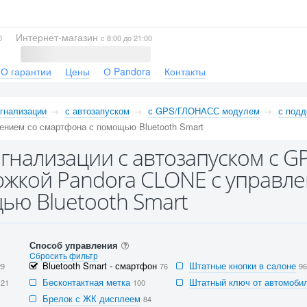
Интернет-магазин
0
с 8:00 до 21:00
О гарантии
Цены
О Pandora
Контакты
гнализации
с автозапуском
с GPS/ГЛОНАСС модулем
с под
ением со смартфона с помощью Bluetooth Smart
гнализации с автозапуском с 
жкой Pandora CLONE с управле
ю Bluetooth Smart
Способ управления
Cбросить фильтр
Bluetooth Smart - смартфон
Штатные кнопки в салоне
29
76
96
Бесконтактная метка
Штатный ключ от автомобил
121
100
Брелок с ЖК дисплеем
84