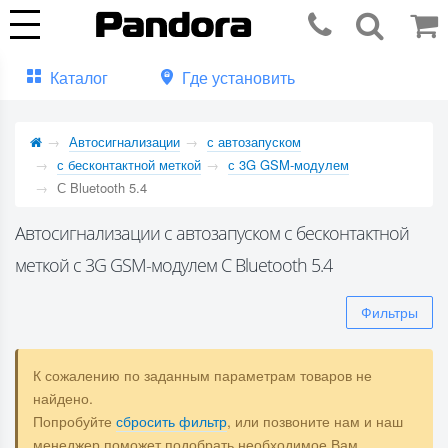
Каталог
Где установить
Автосигнализации
с автозапуском
с бесконтактной меткой
с 3G GSM-модулем
С Bluetooth 5.4
Автосигнализации с автозапуском с бесконтактной
меткой с 3G GSM-модулем С Bluetooth 5.4
Фильтры
К сожалению по заданным параметрам товаров не
найдено.
Попробуйте
сбросить фильтр
, или позвоните нам и наш
менеджер поможет подобрать необходимое Вам