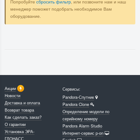
Попробуйте
сбросить фильтр
, или позвоните нам и наш
менеджер поможет подобрать необходимое Вам
оборудование.
Акции
Сервисы:
Новости
Pandora-Спутник
Доставка и оплата
Pandora Clone
Возврат товара
Определение модели по
Как сделать заказ?
серийному номеру
О гарантии
Pandora Alarm Studio
Установка ЭРА-
Интернет-сервис p-on
ГЛОНАСС