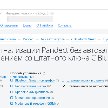
Интернет-магазин
0
с 8:00 до 21:00
О гарантии
Цены
О Pandora
Контакты
гнализации
Pandect
без автозапуска
с Bluetooth Smart
с у
гнализации Pandect без автозапу
ением со штатного ключа С Blu
Способ управления
льтр
Cбросить фильтр
Bluetooth Smart - смартфон
Штатные кнопки в салоне
29
76
96
Бесконтактная метка
Штатный ключ от автомобил
121
100
Брелок с ЖК дисплеем
84
Мобильное приложение
95
Мобильный телефон (GSM)
94