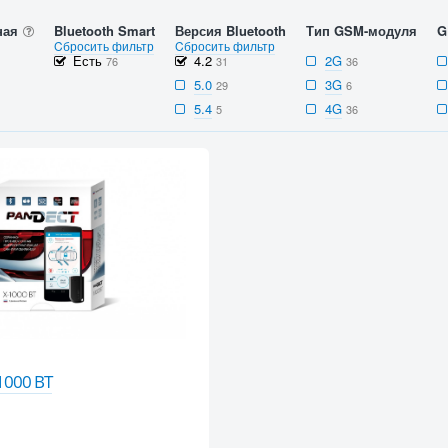
ная
Bluetooth Smart
Версия Bluetooth
Тип GSM-модуля
G
Cбросить фильтр
Cбросить фильтр
Есть
4.2
2G
76
31
36
5.0
3G
29
6
5.4
4G
5
36
1000 BT