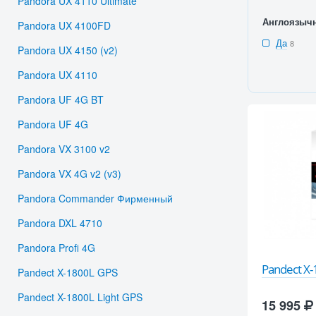
Pandora UX 4110 Ultimate
Англоязыч
Pandora UX 4100FD
Да
8
Pandora UX 4150 (v2)
Pandora UX 4110
Pandora UF 4G BT
Pandora UF 4G
Pandora VX 3100 v2
Pandora VX 4G v2 (v3)
Pandora Commander Фирменный
Pandora DXL 4710
Pandora Profi 4G
Pandect X-
Pandect X-1800L GPS
Pandect X-1800L Light GPS
15 995