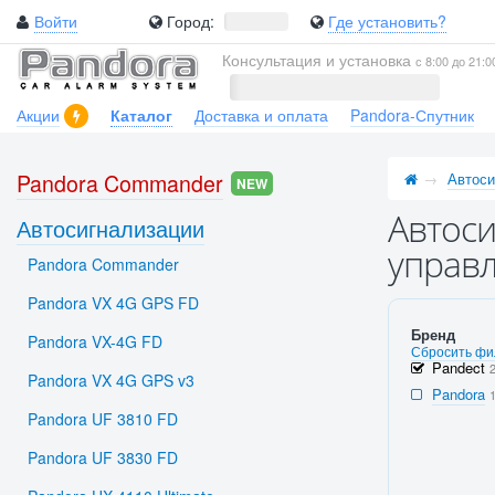
Войти
Город:
Где установить?
Консультация и установка
с 8:00 до 21:0
Акции
Каталог
Доставка и оплата
Pandora-Спутник
Pandora Commander
Автоси
NEW
Автоси
Автосигнализации
управл
Pandora Commander
Pandora VX 4G GPS FD
Бренд
Pandora VX-4G FD
Сбросить фи
Pandect
Pandora VX 4G GPS v3
Pandora
Pandora UF 3810 FD
Pandora UF 3830 FD