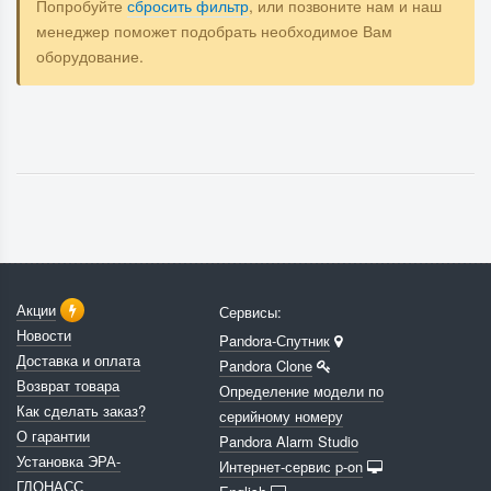
Попробуйте
сбросить фильтр
, или позвоните нам и наш
менеджер поможет подобрать необходимое Вам
оборудование.
Акции
Сервисы:
Новости
Pandora-Спутник
Доставка и оплата
Pandora Clone
Возврат товара
Определение модели по
Как сделать заказ?
серийному номеру
О гарантии
Pandora Alarm Studio
Установка ЭРА-
Интернет-сервис p-on
ГЛОНАСС