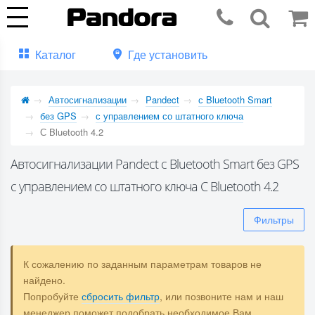
Каталог
Где установить
Автосигнализации
Pandect
с Bluetooth Smart
без GPS
с управлением со штатного ключа
С Bluetooth 4.2
Автосигнализации Pandect с Bluetooth Smart без GPS
с управлением со штатного ключа С Bluetooth 4.2
Фильтры
К сожалению по заданным параметрам товаров не
найдено.
Попробуйте
сбросить фильтр
, или позвоните нам и наш
менеджер поможет подобрать необходимое Вам