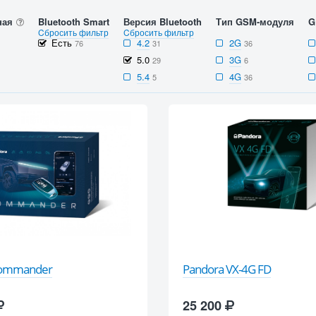
ная
Bluetooth Smart
Версия Bluetooth
Тип GSM-модуля
G
Cбросить фильтр
Cбросить фильтр
Есть
4.2
2G
76
31
36
5.0
3G
29
6
5.4
4G
5
36
Commander
Pandora VX-4G FD
25 200