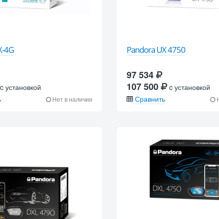
X-4G
Pandora UX 4750
97 534
107 500
c установкой
c установкой
ь
Сравнить
Нет в наличии
Н