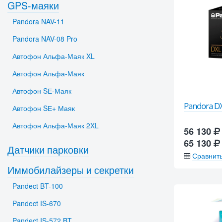
GPS-маяки
Pandora NAV-11
Pandora NAV-08 Pro
Автофон Альфа-Маяк XL
Автофон Альфа-Маяк
Автофон SЕ-Маяк
Pandora D
Автофон SЕ+ Маяк
Автофон Альфа-Маяк 2XL
56 130
65 130
Датчики парковки
Сравнит
Иммобилайзеры и секретки
Pandect BT-100
Pandect IS-670
Pandect IS-572 BT