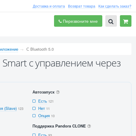
Доставка и оплата
Возврат товара
Как сделать заказ?
Перезвоните мне
риложение
С Bluetooth 5.0
h Smart с управлением через
Автозапуск
Есть
121
я (Slave)
Нет
123
11
Опция
10
Поддержка Pandora CLONE
Есть
93