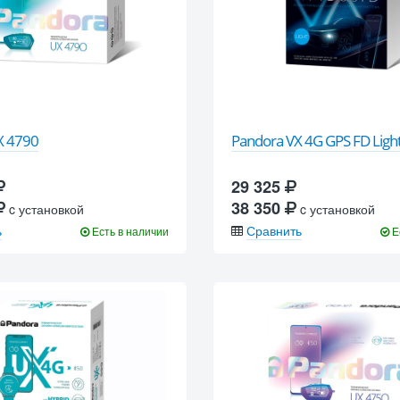
X 4790
Pandora VX 4G GPS FD Ligh
29 325
38 350
c установкой
c установкой
ь
Сравнить
Есть в наличии
Е