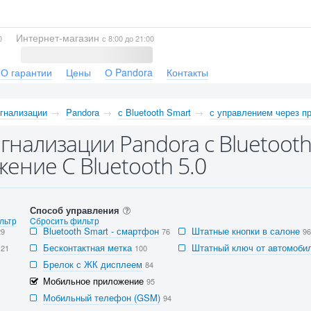
Интернет-магазин
0
с 8:00 до 21:00
О гарантии
Цены
О Pandora
Контакты
гнализации
Pandora
с Bluetooth Smart
с управлением через п
гнализации Pandora с Bluetoot
ение С Bluetooth 5.0
Способ управления
льтр
Cбросить фильтр
Bluetooth Smart - смартфон
Штатные кнопки в салоне
29
76
96
Бесконтактная метка
Штатный ключ от автомобил
121
100
Брелок с ЖК дисплеем
84
Мобильное приложение
95
Мобильный телефон (GSM)
94