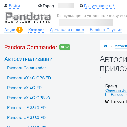
Войти
Город:
Где установить?
Консультация и установка
с 8:00 до 21:0
Акции
Каталог
Доставка и оплата
Pandora-Спутник
Pandora Commander
Автоси
NEW
Автоси
Автосигнализации
прилож
Pandora Commander
Pandora VX 4G GPS FD
Бренд
Pandora VX-4G FD
Сбросить фи
Pandect
Pandora VX 4G GPS v3
Pandora
Pandora UF 3810 FD
Pandora UF 3830 FD