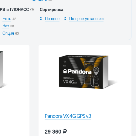
PS и ГЛОНАСС
Сортировка
Есть
По цене
По цене установки
42
Нет
30
Опция
63
Pandora VX 4G GPS v3
29 360