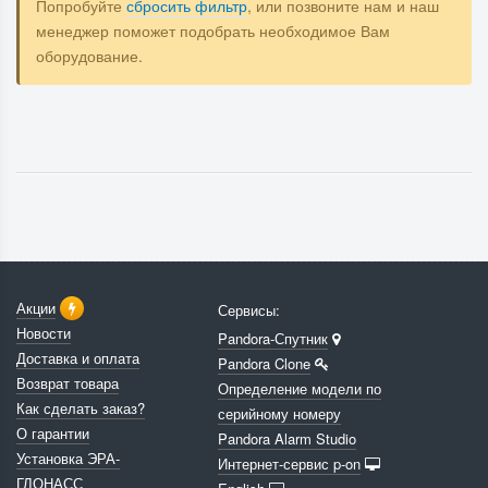
Попробуйте
сбросить фильтр
, или позвоните нам и наш
менеджер поможет подобрать необходимое Вам
оборудование.
Акции
Сервисы:
Новости
Pandora-Спутник
Доставка и оплата
Pandora Clone
Возврат товара
Определение модели по
Как сделать заказ?
серийному номеру
О гарантии
Pandora Alarm Studio
Установка ЭРА-
Интернет-сервис p-on
ГЛОНАСС