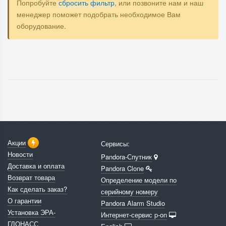
Попробуйте
сбросить фильтр
, или позвоните нам и наш
менеджер поможет подобрать необходимое Вам
оборудование.
Акции
Сервисы:
Новости
Pandora-Спутник
Доставка и оплата
Pandora Clone
Возврат товара
Определение модели по
Как сделать заказ?
серийному номеру
О гарантии
Pandora Alarm Studio
Установка ЭРА-
Интернет-сервис p-on
ГЛОНАСС