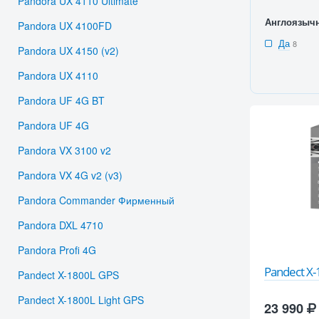
Pandora UX 4110 Ultimate
Англоязыч
Pandora UX 4100FD
Да
8
Pandora UX 4150 (v2)
Pandora UX 4110
Pandora UF 4G BT
Pandora UF 4G
Pandora VX 3100 v2
Pandora VX 4G v2 (v3)
Pandora Commander Фирменный
Pandora DXL 4710
Pandora Profi 4G
Pandect X
Pandect X-1800L GPS
Pandect X-1800L Light GPS
23 990