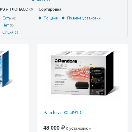
PS и ГЛОНАСС
Сортировка
Есть
По цене
По цене установки
42
Нет
30
Опция
63
Pandora DXL 4910
48 000
c установкой