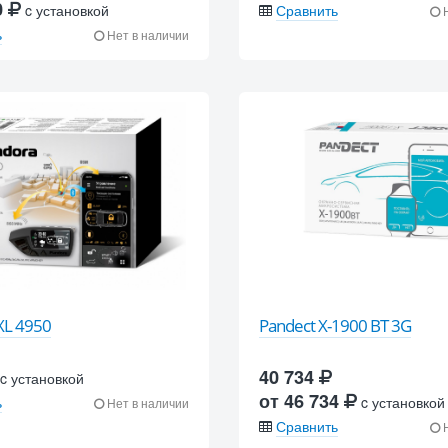
0
c установкой
Сравнить
Н
ь
Нет в наличии
XL 4950
Pandect X-1900 BT 3G
40 734
c установкой
от 46 734
ь
c установкой
Нет в наличии
Сравнить
Н