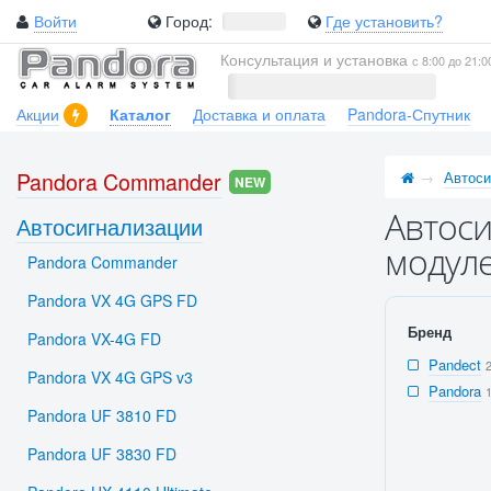
Войти
Город:
Где установить?
Консультация и установка
с 8:00 до 21:0
Акции
Каталог
Доставка и оплата
Pandora-Спутник
Pandora Commander
Автоси
NEW
Автоси
Автосигнализации
модул
Pandora Commander
Pandora VX 4G GPS FD
Бренд
Pandora VX-4G FD
Pandect
Pandora VX 4G GPS v3
Pandora
Pandora UF 3810 FD
Pandora UF 3830 FD