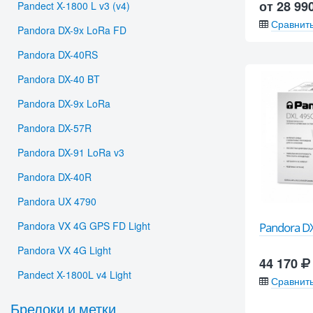
от 28 99
Pandect X-1800 L v3 (v4)
Сравнит
Pandora DX-9x LoRa FD
Pandora DX-40RS
Pandora DX-40 BT
Pandora DX-9x LoRa
Pandora DX-57R
Pandora DX-91 LoRa v3
Pandora DX-40R
Pandora UX 4790
Pandora VX 4G GPS FD Light
Pandora D
Pandora VX 4G Light
44 170
Pandect X-1800L v4 Light
Сравнит
Брелоки и метки