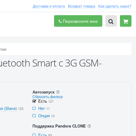
Доставка и оплата
Возврат товара
Как сделать заказ?
Перезвоните мне
лем
uetooth Smart с 3G GSM-
Автозапуск
Cбросить фильтр
Есть
121
я (Slave)
Нет
123
11
Опция
10
Поддержка Pandora CLONE
Есть
93