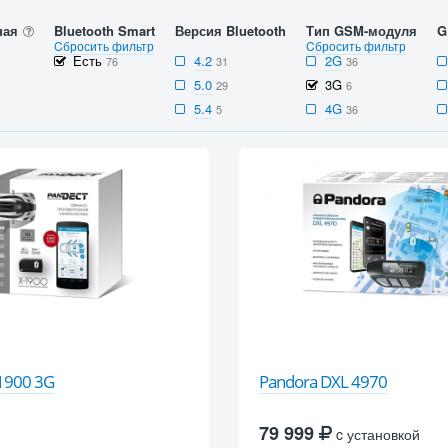
ная
Bluetooth Smart
Версия Bluetooth
Тип GSM-модуля
G
Cбросить фильтр
Cбросить фильтр
Есть
4.2
2G
76
31
36
5.0
3G
29
6
5.4
4G
5
36
-1900 3G
Pandora DXL 4970
79 999
c установкой