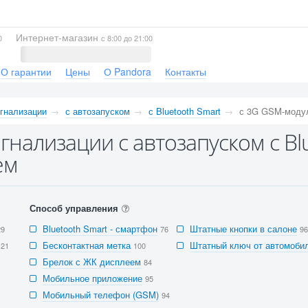
Интернет-магазин
0
с 8:00 до 21:00
О гарантии
Цены
О Pandora
Контакты
гнализации
с автозапуском
с Bluetooth Smart
с 3G GSM-моду
гнализации с автозапуском с Bl
ем
Способ управления
Bluetooth Smart - смартфон
Штатные кнопки в салоне
29
76
96
Бесконтактная метка
Штатный ключ от автомобил
121
100
Брелок с ЖК дисплеем
84
Мобильное приложение
95
Мобильный телефон (GSM)
94