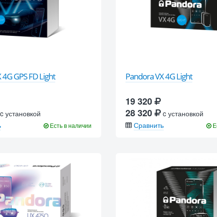
 4G GPS FD Light
Pandora VX 4G Light
19 320
28 320
c установкой
c установкой
ь
Сравнить
Есть в наличии
Е