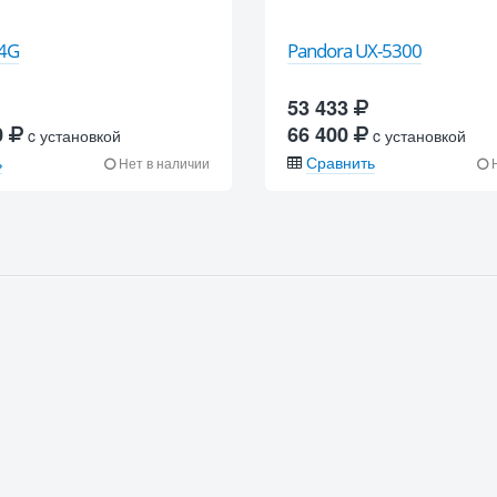
-4G
Pandora UX-5300
53 433
0
66 400
c установкой
c установкой
ь
Сравнить
Нет в наличии
Н