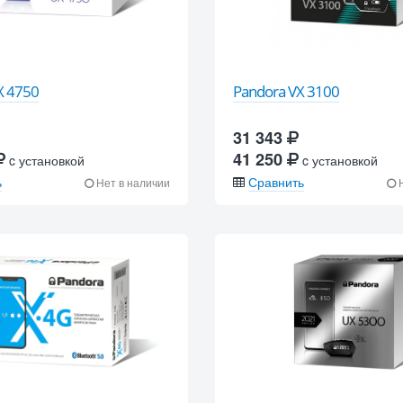
X 4750
Pandora VX 3100
31 343
41 250
c установкой
c установкой
ь
Сравнить
Нет в наличии
Н