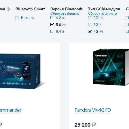
ная
Bluetooth Smart
Версия Bluetooth
Тип GSM-модуля
G
Cбросить фильтр
Cбросить фильтр
Есть
4.2
2G
76
31
36
5.0
3G
29
6
5.4
4G
5
36
Commander
Pandora VX-4G FD
25 200