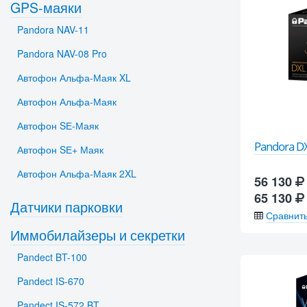
GPS-маяки
Pandora NAV-11
Pandora NAV-08 Pro
Автофон Альфа-Маяк XL
Автофон Альфа-Маяк
Автофон SЕ-Маяк
Pandora D
Автофон SЕ+ Маяк
Автофон Альфа-Маяк 2XL
56 130
65 130
Датчики парковки
Сравнит
Иммобилайзеры и секретки
Pandect BT-100
Pandect IS-670
Pandect IS-572 BT