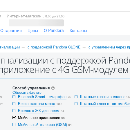
Интернет-магазин
0
с 8:00 до 21:00
О гарантии
Цены
О Pandora
Контакты
гнализации
с поддержкой Pandora CLONE
с управлением через 
гнализации с поддержкой Pand
приложение с 4G GSM-модулем С
Способ управления
Cбросить фильтр
Bluetooth Smart - смартфон
Штатные кнопки в салоне
29
76
96
Бесконтактная метка
Штатный ключ от автомобил
121
100
Брелок с ЖК дисплеем
84
Мобильное приложение
95
Мобильный телефон (GSM)
94