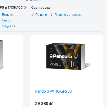
PS и ГЛОНАСС
Сортировка
Есть
По цене
По цене установки
42
Нет
30
Опция
63
Pandora VX 4G GPS v3
29 360