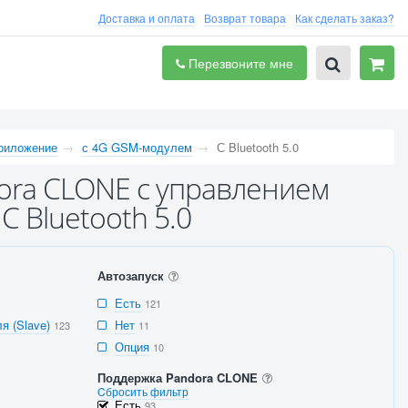
Доставка и оплата
Возврат товара
Как сделать заказ?
Перезвоните мне
приложение
с 4G GSM-модулем
С Bluetooth 5.0
ora CLONE с управлением
 Bluetooth 5.0
Автозапуск
Есть
121
я (Slave)
Нет
123
11
Опция
10
Поддержка Pandora CLONE
Cбросить фильтр
Есть
93