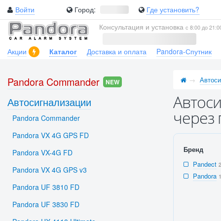
Войти
Город:
Где установить?
Консультация и установка
с 8:00 до 21:0
Акции
Каталог
Доставка и оплата
Pandora-Спутник
Pandora Commander
Автоси
NEW
Автоси
Автосигнализации
через 
Pandora Commander
Pandora VX 4G GPS FD
Бренд
Pandora VX-4G FD
Pandect
Pandora VX 4G GPS v3
Pandora
Pandora UF 3810 FD
Pandora UF 3830 FD