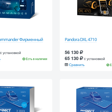
Commander Фирменный
Pandora DXL 4710
56 130
c установкой
65 130
ь
c установкой
Есть в наличии
Сравнить
Е