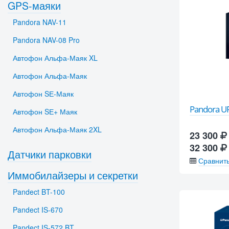
GPS-маяки
Pandora NAV-11
Pandora NAV-08 Pro
Автофон Альфа-Маяк XL
Автофон Альфа-Маяк
Автофон SЕ-Маяк
Pandora U
Автофон SЕ+ Маяк
Автофон Альфа-Маяк 2XL
23 300
32 300
Датчики парковки
Сравнит
Иммобилайзеры и секретки
Pandect BT-100
Pandect IS-670
Pandect IS-572 BT