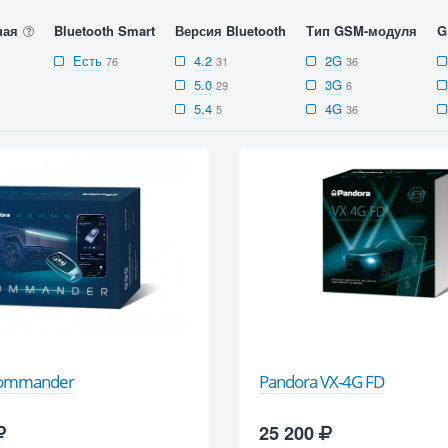
ная
Bluetooth Smart
Версия Bluetooth
Тип GSM-модуля
G
Есть
4.2
2G
76
31
36
5.0
3G
29
6
5.4
4G
5
36
Commander
Pandora VX-4G FD
25 200