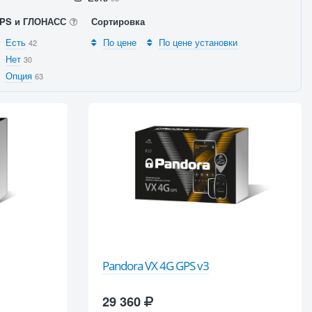
PS и ГЛОНАСС
Сортировка
Есть
По цене
По цене установки
42
Нет
30
Опция
63
Pandora VX 4G GPS v3
29 360