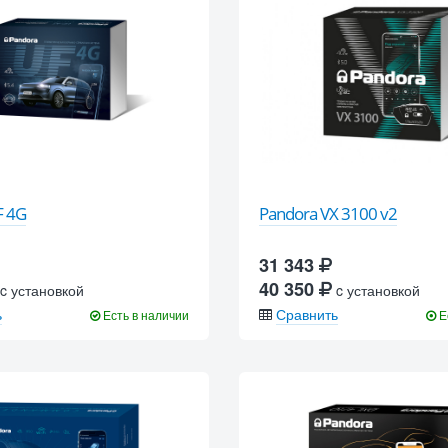
F 4G
Pandora VX 3100 v2
31 343
40 350
c установкой
c установкой
ь
Сравнить
Есть в наличии
Е