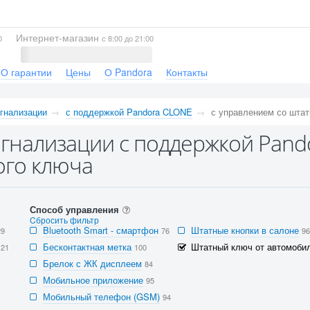
Интернет-магазин
0
с 8:00 до 21:00
О гарантии
Цены
О Pandora
Контакты
гнализации
с поддержкой Pandora CLONE
с управлением со штат
гнализации с поддержкой Pand
ого ключа
Способ управления
Cбросить фильтр
Bluetooth Smart - смартфон
Штатные кнопки в салоне
29
76
96
Бесконтактная метка
Штатный ключ от автомобил
121
100
Брелок с ЖК дисплеем
84
Мобильное приложение
95
Мобильный телефон (GSM)
94