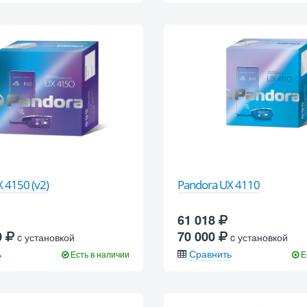
 4150 (v2)
Pandora UX 4110
61 018
0
70 000
c установкой
c установкой
ь
Сравнить
Есть в наличии
Е