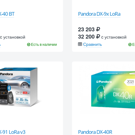
X-40 BT
Pandora DX-9x LoRa
23 203
32 200
c установкой
c установкой
ь
Сравнить
Есть в наличии
Е
-91 LoRa v3
Pandora DX-40R