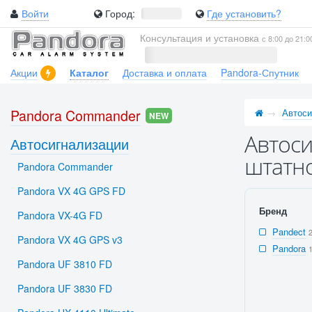
Войти
Город:
Где установить?
Консультация и установка
с 8:00 до 21:0
Акции
Каталог
Доставка и оплата
Pandora-Спутник
Pandora Commander
Автоси
NEW
Автоси
Автосигнализации
штатн
Pandora Commander
Pandora VX 4G GPS FD
Бренд
Pandora VX-4G FD
Pandect
Pandora VX 4G GPS v3
Pandora
Pandora UF 3810 FD
Pandora UF 3830 FD