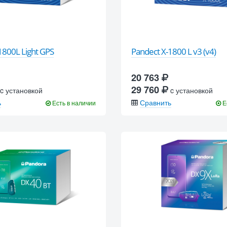
1800L Light GPS
Pandect X-1800 L v3 (v4)
20 763
29 760
c установкой
c установкой
ь
Сравнить
Есть в наличии
Е