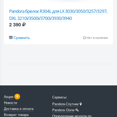
Pandora брелок R304L для LX 3030/3050/3257/3297,
DXL 3210i/3500i/3700i/3930/3940
2 390
Сравнить
Нет в наличии
Акции
Сервисы:
Новости
Pandora-Спутник
Доставка и оплата
Pandora Clone
Возврат товара
Определение модели по