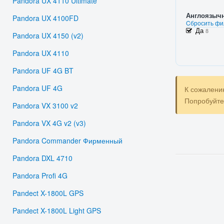
Pandora UX 4110 Ultimate
Англоязыч
Pandora UX 4100FD
Cбросить фи
Да
8
Pandora UX 4150 (v2)
Pandora UX 4110
Pandora UF 4G BT
Pandora UF 4G
К сожалени
Попробуйт
Pandora VX 3100 v2
Pandora VX 4G v2 (v3)
Pandora Commander Фирменный
Pandora DXL 4710
Pandora Profi 4G
Pandect X-1800L GPS
Pandect X-1800L Light GPS