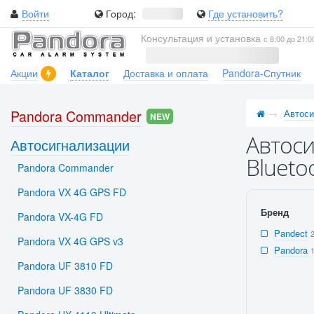
Войти
Город:
Где установить?
Консультация и установка
с 8:00 до 21:0
Акции
Каталог
Доставка и оплата
Pandora-Спутник
Pandora Commander
Автоси
NEW
Автоси
Автосигнализации
Blueto
Pandora Commander
Pandora VX 4G GPS FD
Бренд
Pandora VX-4G FD
Pandect
Pandora VX 4G GPS v3
Pandora
Pandora UF 3810 FD
Pandora UF 3830 FD