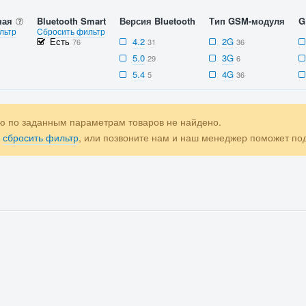
ная
Bluetooth Smart
Версия Bluetooth
Тип GSM-модуля
G
льтр
Cбросить фильтр
Есть
4.2
2G
76
31
36
5.0
3G
29
6
5.4
4G
5
36
ю по заданным параметрам товаров не найдено.
е
сбросить фильтр
, или позвоните нам и наш менеджер поможет п