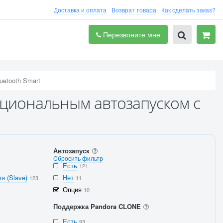
Доставка и оплата
Возврат товара
Как сделать заказ?
Перезвоните мне
luetooth Smart
пциональным автозапуском с
Автозапуск
Cбросить фильтр
Есть
121
я (Slave)
Нет
123
11
Опция
10
Поддержка Pandora CLONE
Есть
93