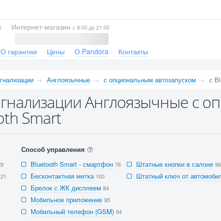
Интернет-магазин
0
с 8:00 до 21:00
О гарантии
Цены
О Pandora
Контакты
гнализации
Англоязычные
с опциональным автозапуском
с B
гнализации Англоязычные с о
oth Smart
Способ управления
Bluetooth Smart - смартфон
Штатные кнопки в салоне
29
76
96
Бесконтактная метка
Штатный ключ от автомобил
121
100
Брелок с ЖК дисплеем
84
Мобильное приложение
95
Мобильный телефон (GSM)
94