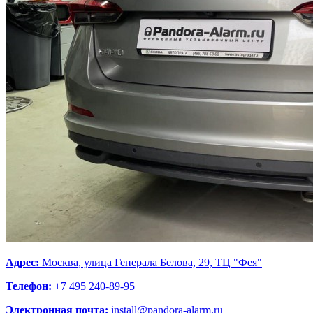
Адрес:
Москва, улица Генерала Белова, 29, ТЦ "Фея"
Телефон:
+7 495 240-89-95
Электронная почта:
install@pandora-alarm.ru