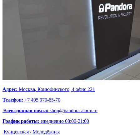
Адрес:
Москва, Коцюбинского, 4 офис 221
Телефон:
+7 495 970-65-70
Электронная почта:
shop@pandora-alarm.ru
График работы:
ежедневно 08:00-21:00
Кунцевская / Молодёжная