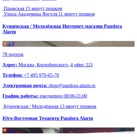
Пражская
15 минут пешком
Улица Академика Янгеля
11 минут пешком
Кунцевская / Молодёжная
Интернет-магазин Pandora
Alarm
4.8
78 оценок
Адрес:
Москва, Коцюбинского, 4 офис 221
Телефон:
+7 495 970-65-70
Электронная почта:
shop@pandora-alarm.ru
График работы:
ежедневно 08:00-21:00
Кунцевская / Молодёжная
13 минут пешком
Юго-Восточная
Техцентр Pandora Alarm
4.5