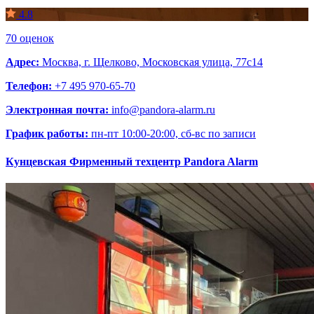
4.8
70 оценок
Адрес:
Москва, г. Щелково, Московская улица, 77с14
Телефон:
+7 495 970-65-70
Электронная почта:
info@pandora-alarm.ru
График работы:
пн-пт 10:00-20:00, сб-вс по записи
Кунцевская
Фирменный техцентр Pandora Alarm