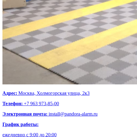
Адрес:
Москва, Холмогорская улица, 2к3
Телефон:
+7 963 973-85-00
Электронная почта:
install@pandora-alarm.ru
График работы:
ежедневно с 9:00 до 20:00