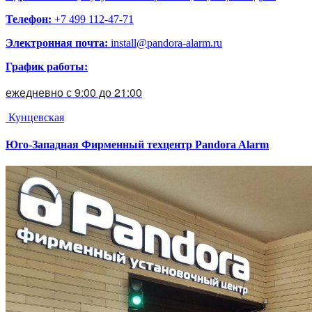
Телефон:
+7 499 112-47-71
Электронная почта:
install@pandora-alarm.ru
График работы:
ежедневно с 9:00 до 21:00
Кунцевская
Юго-Западная
Фирменный техцентр Pandora Alarm