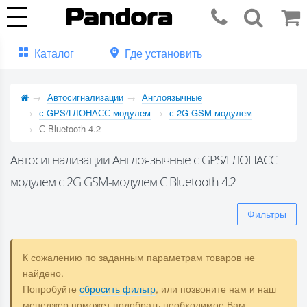
Каталог
Где установить
Автосигнализации
Англоязычные
с GPS/ГЛОНАСС модулем
с 2G GSM-модулем
С Bluetooth 4.2
Автосигнализации Англоязычные с GPS/ГЛОНАСС
модулем с 2G GSM-модулем С Bluetooth 4.2
Фильтры
К сожалению по заданным параметрам товаров не
найдено.
Попробуйте
сбросить фильтр
, или позвоните нам и наш
менеджер поможет подобрать необходимое Вам