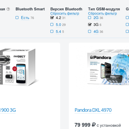
ная
Bluetooth Smart
Версия Bluetooth
Тип GSM-модуля
G
Cбросить фильтр
Cбросить фильтр
Есть
4.2
2G
76
31
36
5.0
3G
29
6
5.4
4G
5
36
-1900 3G
Pandora DXL 4970
79 999
c установкой