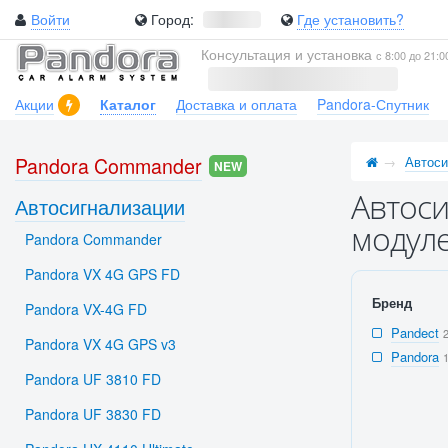
Войти
Город:
Где установить?
Консультация и установка
с 8:00 до 21:0
Акции
Каталог
Доставка и оплата
Pandora-Спутник
Pandora Commander
Автоси
NEW
Автоси
Автосигнализации
модуле
Pandora Commander
Pandora VX 4G GPS FD
Бренд
Pandora VX-4G FD
Pandect
Pandora VX 4G GPS v3
Pandora
Pandora UF 3810 FD
Pandora UF 3830 FD