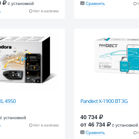
0
c установкой
Сравнить
Н
ь
Нет в наличии
XL 4950
Pandect X-1900 BT 3G
40 734
c установкой
от 46 734
ь
c установкой
Нет в наличии
Сравнить
Н