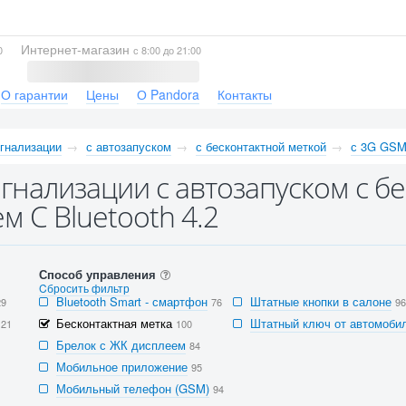
Интернет-магазин
0
с 8:00 до 21:00
О гарантии
Цены
О Pandora
Контакты
гнализации
с автозапуском
с бесконтактной меткой
с 3G GSM
гнализации с автозапуском с б
м С Bluetooth 4.2
Способ управления
Cбросить фильтр
Bluetooth Smart - смартфон
Штатные кнопки в салоне
29
76
96
Бесконтактная метка
Штатный ключ от автомобил
121
100
Брелок с ЖК дисплеем
84
Мобильное приложение
95
Мобильный телефон (GSM)
94