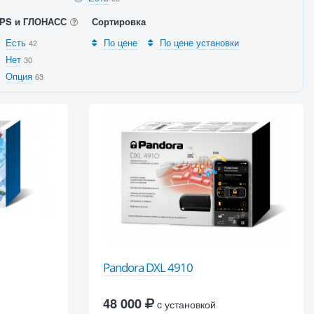
PS и ГЛОНАСС
Сортировка
Есть
По цене
По цене установки
42
Нет
30
Опция
63
Pandora DXL 4910
48 000
c установкой