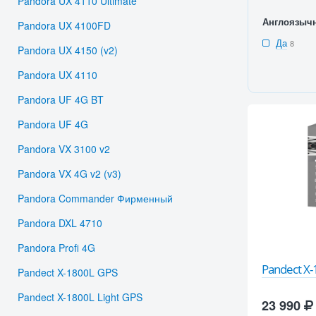
Pandora UX 4110 Ultimate
Англоязыч
Pandora UX 4100FD
Да
8
Pandora UX 4150 (v2)
Pandora UX 4110
Pandora UF 4G BT
Pandora UF 4G
Pandora VX 3100 v2
Pandora VX 4G v2 (v3)
Pandora Commander Фирменный
Pandora DXL 4710
Pandora Profi 4G
Pandect X
Pandect X-1800L GPS
Pandect X-1800L Light GPS
23 990