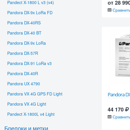
от 28 99
Pandect X-1800 L v3 (v4)
Сравнит
Pandora DX-9x LoRa FD
Pandora DX-40RS
Pandora DX-40 BT
Pandora DX-9x LoRa
Pandora DX-57R
Pandora DX-91 LoRa v3
Pandora DX-40R
Pandora UX 4790
Pandora VX 4G GPS FD Light
Pandora D
Pandora VX 4G Light
44 170
Pandect X-1800L v4 Light
Сравнит
Брелоки и метки