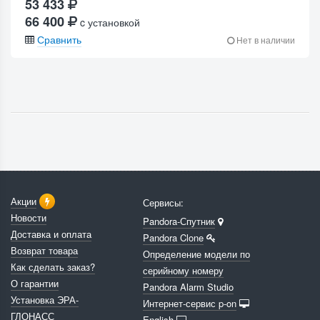
53 433
66 400
c установкой
Сравнить
Нет в наличии
Акции
Сервисы:
Новости
Pandora-Спутник
Доставка и оплата
Pandora Clone
Возврат товара
Определение модели по
Как сделать заказ?
серийному номеру
О гарантии
Pandora Alarm Studio
Установка ЭРА-
Интернет-сервис p-on
ГЛОНАСС
English