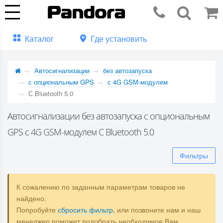
Каталог
Где установить
Автосигнализации
без автозапуска
с опциональным GPS
с 4G GSM-модулем
С Bluetooth 5.0
Автосигнализации без автозапуска с опциональным
GPS с 4G GSM-модулем С Bluetooth 5.0
Фильтры
К сожалению по заданным параметрам товаров не
найдено.
Попробуйте
сбросить фильтр
, или позвоните нам и наш
менеджер поможет подобрать необходимое Вам