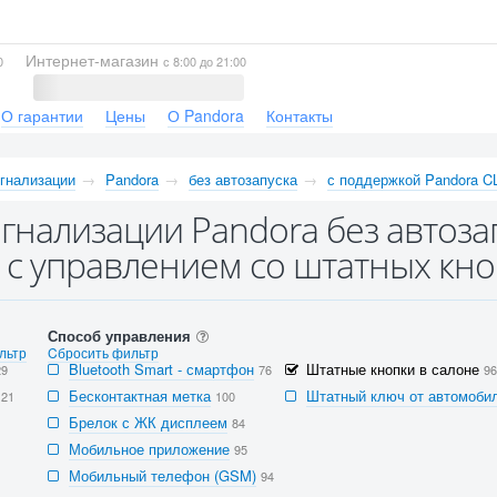
Интернет-магазин
0
с 8:00 до 21:00
О гарантии
Цены
О Pandora
Контакты
гнализации
Pandora
без автозапуска
с поддержкой Pandora 
гнализации Pandora без автоза
с управлением со штатных кно
Способ управления
льтр
Cбросить фильтр
Bluetooth Smart - смартфон
Штатные кнопки в салоне
29
76
96
Бесконтактная метка
Штатный ключ от автомобил
121
100
Брелок с ЖК дисплеем
84
Мобильное приложение
95
Мобильный телефон (GSM)
94