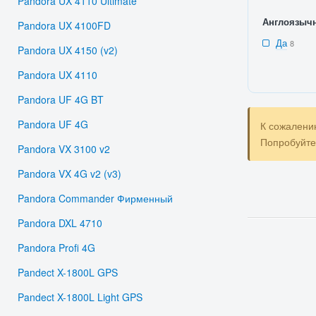
Pandora UX 4110 Ultimate
Англоязыч
Pandora UX 4100FD
Да
8
Pandora UX 4150 (v2)
Pandora UX 4110
Pandora UF 4G BT
Pandora UF 4G
К сожалени
Попробуйт
Pandora VX 3100 v2
Pandora VX 4G v2 (v3)
Pandora Commander Фирменный
Pandora DXL 4710
Pandora Profi 4G
Pandect X-1800L GPS
Pandect X-1800L Light GPS