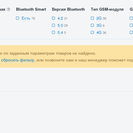
ная
Bluetooth Smart
Версия Bluetooth
Тип GSM-модуля
G
Есть
4.2
2G
76
31
36
5.0
3G
29
6
5.4
4G
5
36
ю по заданным параметрам товаров не найдено.
е
сбросить фильтр
, или позвоните нам и наш менеджер поможет п