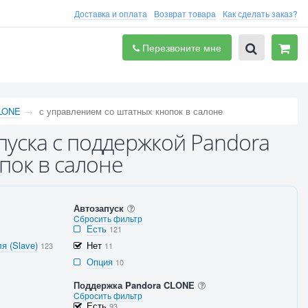
Доставка и оплата
Возврат товара
Как сделать заказ?
Перезвоните мне
CLONE
с управлением со штатных кнопок в салоне
пуска с поддержкой Pandora
пок в салоне
Автозапуск
Cбросить фильтр
Есть
121
я (Slave)
Нет
123
11
Опция
10
Поддержка Pandora CLONE
Cбросить фильтр
Есть
93