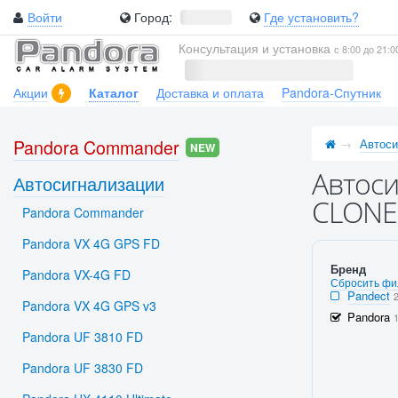
Войти
Город:
Где установить?
Консультация и установка
с 8:00 до 21:0
Акции
Каталог
Доставка и оплата
Pandora-Спутник
Pandora Commander
Автоси
NEW
Автоси
Автосигнализации
CLONE 
Pandora Commander
Pandora VX 4G GPS FD
Бренд
Pandora VX-4G FD
Сбросить фи
Pandect
Pandora VX 4G GPS v3
Pandora
Pandora UF 3810 FD
Pandora UF 3830 FD