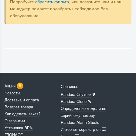
Попробуйте
сбросить фильтр
, или позвоните нам и наш
менеджер поможет подобрать необходимое Вам
оборудование.
Акции
Сервисы:
Новости
Pandora-Спутник
Доставка и оплата
Pandora Clone
Возврат товара
Определение модели по
Как сделать заказ?
серийному номеру
О гарантии
Pandora Alarm Studio
Установка ЭРА-
Интернет-сервис p-on
ГЛОНАСС