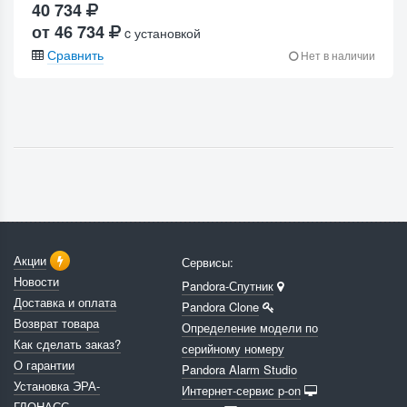
40 734
от 46 734
c установкой
Сравнить
Нет в наличии
Акции
Сервисы:
Новости
Pandora-Спутник
Доставка и оплата
Pandora Clone
Возврат товара
Определение модели по
Как сделать заказ?
серийному номеру
О гарантии
Pandora Alarm Studio
Установка ЭРА-
Интернет-сервис p-on
ГЛОНАСС