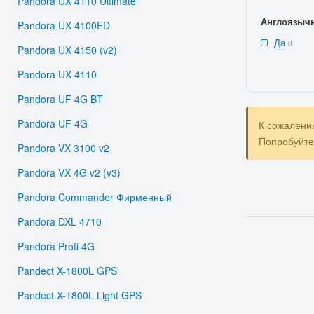
Pandora UX 4110 Ultimate
Англоязыч
Pandora UX 4100FD
Да
8
Pandora UX 4150 (v2)
Pandora UX 4110
Pandora UF 4G BT
Pandora UF 4G
К сожалени
Попробуйт
Pandora VX 3100 v2
Pandora VX 4G v2 (v3)
Pandora Commander Фирменный
Pandora DXL 4710
Pandora Profi 4G
Pandect X-1800L GPS
Pandect X-1800L Light GPS