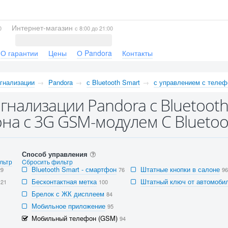
Интернет-магазин
0
с 8:00 до 21:00
О гарантии
Цены
О Pandora
Контакты
гнализации
Pandora
с Bluetooth Smart
с управлением с телеф
гнализации Pandora с Bluetooth
на с 3G GSM-модулем С Bluetoo
Способ управления
льтр
Cбросить фильтр
Bluetooth Smart - смартфон
Штатные кнопки в салоне
29
76
96
Бесконтактная метка
Штатный ключ от автомобил
121
100
Брелок с ЖК дисплеем
84
Мобильное приложение
95
Мобильный телефон (GSM)
94