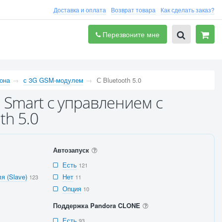
Доставка и оплата
Возврат товара
Как сделать заказ?
Перезвоните мне
она
с 3G GSM-модулем
С Bluetooth 5.0
 Smart с управлением с
th 5.0
Автозапуск
Есть
121
я (Slave)
Нет
123
11
Опция
10
Поддержка Pandora CLONE
Есть
93