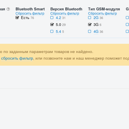
ная
Bluetooth Smart
Версия Bluetooth
Тип GSM-модуля
G
Cбросить фильтр
Cбросить фильтр
Cбросить фильтр
Есть
4.2
2G
76
31
36
5.0
3G
29
6
5.4
4G
5
36
ю по заданным параметрам товаров не найдено.
е
сбросить фильтр
, или позвоните нам и наш менеджер поможет п