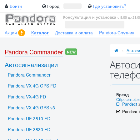
Войти
Город:
Где установить?
Консультация и установка
с 8:00 до 21:0
Акции
Каталог
Доставка и оплата
Pandora-Спутник
Pandora Commander
Автоси
NEW
Автоси
Автосигнализации
телефо
Pandora Commander
Pandora VX 4G GPS FD
Бренд
Pandora VX-4G FD
Сбросить фи
Pandect
Pandora VX 4G GPS v3
Pandora
Pandora UF 3810 FD
Pandora UF 3830 FD