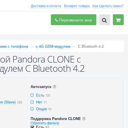
Доставка и оплата
Возврат товара
Как сделать заказ?
Перезвоните мне
нием с телефона
с 4G GSM-модулем
С Bluetooth 4.2
кой Pandora CLONE с
улем С Bluetooth 4.2
Автозапуск
Есть
121
я (Slave)
Нет
123
11
Опция
10
Поддержка Pandora CLONE
Cбросить фильтр
Есть
93