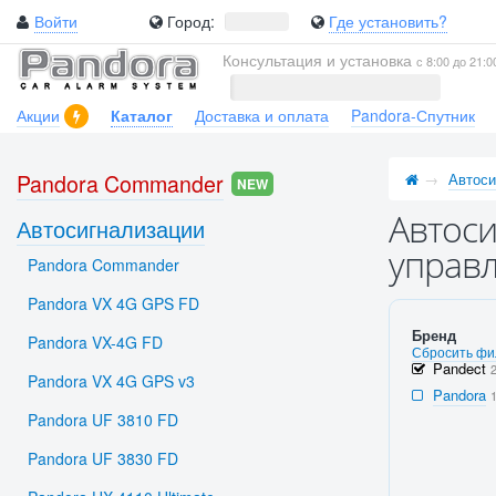
Войти
Город:
Где установить?
Консультация и установка
с 8:00 до 21:0
Акции
Каталог
Доставка и оплата
Pandora-Спутник
Pandora Commander
Автоси
NEW
Автоси
Автосигнализации
управл
Pandora Commander
Pandora VX 4G GPS FD
Бренд
Pandora VX-4G FD
Сбросить фи
Pandect
Pandora VX 4G GPS v3
Pandora
Pandora UF 3810 FD
Pandora UF 3830 FD