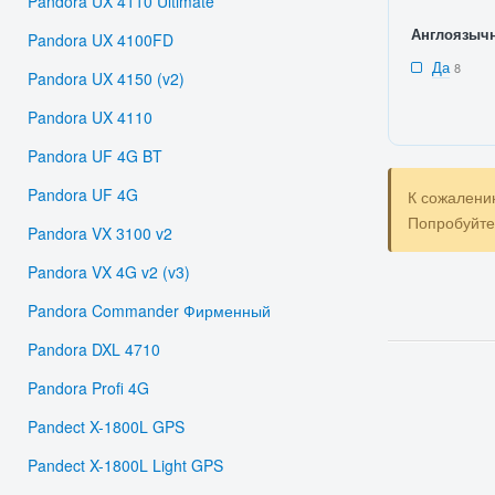
Pandora UX 4110 Ultimate
Англоязыч
Pandora UX 4100FD
Да
8
Pandora UX 4150 (v2)
Pandora UX 4110
Pandora UF 4G BT
Pandora UF 4G
К сожалени
Попробуйт
Pandora VX 3100 v2
Pandora VX 4G v2 (v3)
Pandora Commander Фирменный
Pandora DXL 4710
Pandora Profi 4G
Pandect X-1800L GPS
Pandect X-1800L Light GPS