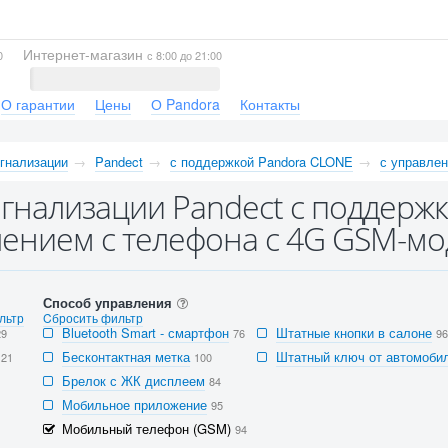
Интернет-магазин
0
с 8:00 до 21:00
О гарантии
Цены
О Pandora
Контакты
гнализации
Pandect
с поддержкой Pandora CLONE
с управле
гнализации Pandect с поддерж
ением с телефона с 4G GSM-мод
Способ управления
льтр
Cбросить фильтр
Bluetooth Smart - смартфон
Штатные кнопки в салоне
29
76
96
Бесконтактная метка
Штатный ключ от автомобил
121
100
Брелок с ЖК дисплеем
84
Мобильное приложение
95
Мобильный телефон (GSM)
94