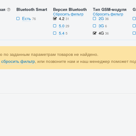
ная
Bluetooth Smart
Версия Bluetooth
Тип GSM-модуля
G
Cбросить фильтр
Cбросить фильтр
Есть
4.2
2G
76
31
36
5.0
3G
29
6
5.4
4G
5
36
ю по заданным параметрам товаров не найдено.
е
сбросить фильтр
, или позвоните нам и наш менеджер поможет п