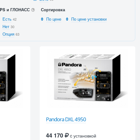
PS и ГЛОНАСС
Сортировка
Есть
По цене
По цене установки
42
Нет
30
Опция
63
Pandora DXL 4950
44 170
c установкой