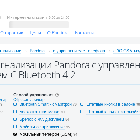
Интернет-магазин
0
с 8:00 до 21:00
О гарантии
Цены
О Pandora
Контакты
гнализации
Pandora
с управлением с телефона
с 3G GSM-мо
гнализации Pandora с управлен
м С Bluetooth 4.2
Способ управления
льтр
Cбросить фильтр
Bluetooth Smart - смартфон
Штатные кнопки в салоне
29
76
96
Бесконтактная метка
Штатный ключ от автомобил
121
100
Брелок с ЖК дисплеем
84
Мобильное приложение
95
Мобильный телефон (GSM)
94