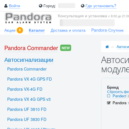
Войти
Город:
Где установить?
Консультация и установка
с 8:00 до 21:0
Акции
Каталог
Доставка и оплата
Pandora-Спутник
Pandora Commander
Автоси
NEW
Автоси
Автосигнализации
модуле
Pandora Commander
Pandora VX 4G GPS FD
Бренд
Pandora VX-4G FD
Сбросить фи
Pandect
Pandora VX 4G GPS v3
Pandora
Pandora UF 3810 FD
Pandora UF 3830 FD