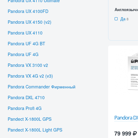
Pandora UX 4110 Ultimate
Англоязыч
Pandora UX 4100FD
Да
8
Pandora UX 4150 (v2)
Pandora UX 4110
Pandora UF 4G BT
Pandora UF 4G
Pandora VX 3100 v2
Pandora VX 4G v2 (v3)
Pandora Commander Фирменный
Pandora DXL 4710
Pandora Profi 4G
Pandora D
Pandect X-1800L GPS
Pandect X-1800L Light GPS
79 999