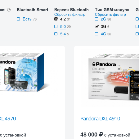
ная
Bluetooth Smart
Версия Bluetooth
Тип GSM-модуля
G
Cбросить фильтр
Cбросить фильтр
Есть
4.2
2G
76
31
36
5.0
3G
29
6
5.4
4G
5
36
XL 4970
Pandora DXL 4910
48 000
c установкой
c установкой