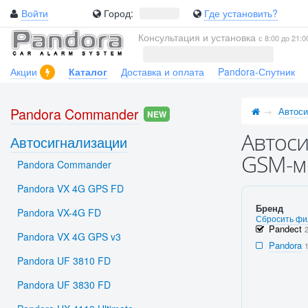
Войти
Город:
Где установить?
Консультация и установка
с 8:00 до 21:0
Акции
Каталог
Доставка и оплата
Pandora-Спутник
Pandora Commander
Автоси
NEW
Автоси
Автосигнализации
GSM-м
Pandora Commander
Pandora VX 4G GPS FD
Бренд
Pandora VX-4G FD
Сбросить фи
Pandect
Pandora VX 4G GPS v3
Pandora
Pandora UF 3810 FD
Pandora UF 3830 FD