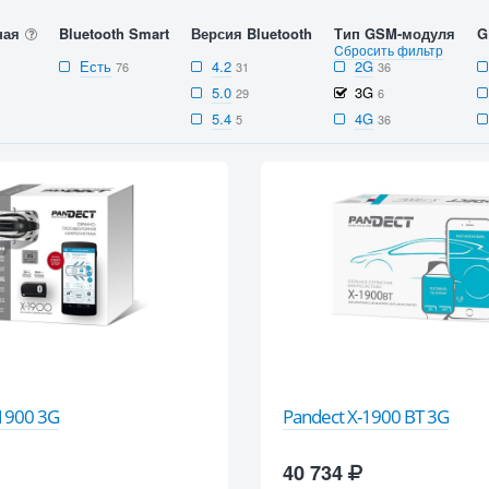
ная
Bluetooth Smart
Версия Bluetooth
Тип GSM-модуля
G
Cбросить фильтр
Есть
4.2
2G
76
31
36
5.0
3G
29
6
5.4
4G
5
36
-1900 3G
Pandect X-1900 BT 3G
40 734