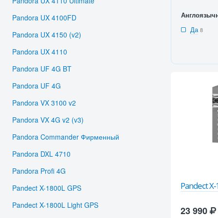
Pandora UX 4110 Ultimate
Англоязыч
Pandora UX 4100FD
Да
8
Pandora UX 4150 (v2)
Pandora UX 4110
Pandora UF 4G BT
Pandora UF 4G
Pandora VX 3100 v2
Pandora VX 4G v2 (v3)
Pandora Commander Фирменный
Pandora DXL 4710
Pandora Profi 4G
Pandect X
Pandect X-1800L GPS
Pandect X-1800L Light GPS
23 990