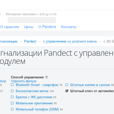
Интернет-магазин
0
с 8:00 до 21:00
О гарантии
Цены
О Pandora
Контакты
гнализации
Pandect
с управлением со штатного ключа
с 3G 
гнализации Pandect с управлен
одулем
Способ управления
льтр
Cбросить фильтр
Bluetooth Smart - смартфон
Штатные кнопки в салоне
29
76
96
Бесконтактная метка
Штатный ключ от автомобил
121
100
Брелок с ЖК дисплеем
84
Мобильное приложение
95
Мобильный телефон (GSM)
94