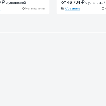
0
от 46 734
c установкой
c установкой
ь
Сравнить
Нет в наличии
Н