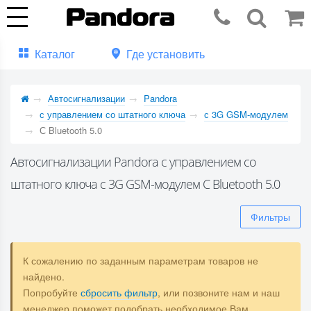
Каталог
Где установить
Автосигнализации
Pandora
с управлением со штатного ключа
с 3G GSM-модулем
С Bluetooth 5.0
Автосигнализации Pandora с управлением со
штатного ключа с 3G GSM-модулем С Bluetooth 5.0
Фильтры
К сожалению по заданным параметрам товаров не
найдено.
Попробуйте
сбросить фильтр
, или позвоните нам и наш
менеджер поможет подобрать необходимое Вам