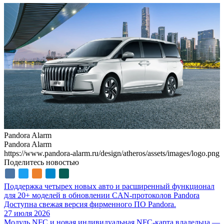
Pandora Alarm
Pandora Alarm
https://www.pandora-alarm.ru/design/atheros/assets/images/logo.png
Поделитесь новостью
Поддержка четырех новых авто и расширенный функционал
для 20+ моделей в обновлении CAN-протоколов Pandora
Доступна свежая версия фирменного ПО Pandora.
27 июля 2026
Модуль NFС и новая индивидуальная NFC-карта владельца —