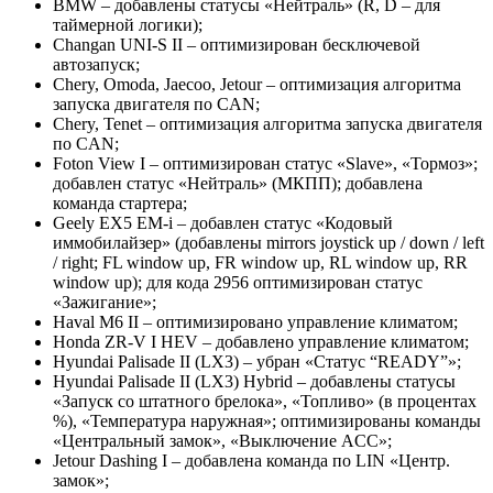
BMW – добавлены статусы «Нейтраль» (R, D – для
таймерной логики);
Changan UNI-S II – оптимизирован бесключевой
автозапуск;
Chery, Omoda, Jaecoo, Jetour – оптимизация алгоритма
запуска двигателя по CAN;
Chery, Tenet – оптимизация алгоритма запуска двигателя
по CAN;
Foton View I – оптимизирован статус «Slave», «Тормоз»;
добавлен статус «Нейтраль» (МКПП); добавлена
команда стартера;
Geely EX5 EM-i – добавлен статус «Кодовый
иммобилайзер» (добавлены mirrors joystick up / down / left
/ right; FL window up, FR window up, RL window up, RR
window up); для кода 2956 оптимизирован статус
«Зажигание»;
Haval M6 II – оптимизировано управление климатом;
Honda ZR-V I HEV – добавлено управление климатом;
Hyundai Palisade II (LX3) – убран «Статус “READY”»;
Hyundai Palisade II (LX3) Hybrid – добавлены статусы
«Запуск со штатного брелока», «Топливо» (в процентах
%), «Температура наружная»; оптимизированы команды
«Центральный замок», «Выключение ACC»;
Jetour Dashing I – добавлена команда по LIN «Центр.
замок»;