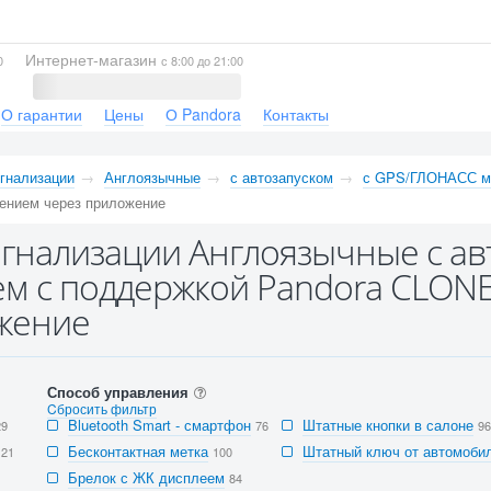
Интернет-магазин
0
с 8:00 до 21:00
О гарантии
Цены
О Pandora
Контакты
гнализации
Англоязычные
с автозапуском
с GPS/ГЛОНАСС м
ением через приложение
гнализации Англоязычные с а
м с поддержкой Pandora CLONE
жение
Способ управления
Cбросить фильтр
Bluetooth Smart - смартфон
Штатные кнопки в салоне
29
76
96
Бесконтактная метка
Штатный ключ от автомобил
121
100
Брелок с ЖК дисплеем
84