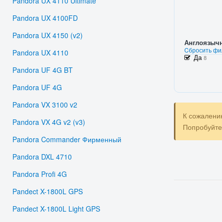
Pandora UX 4110 Ultimate
Pandora UX 4100FD
Pandora UX 4150 (v2)
Англоязыч
Cбросить фи
Pandora UX 4110
Да
8
Pandora UF 4G BT
Pandora UF 4G
Pandora VX 3100 v2
К сожалени
Pandora VX 4G v2 (v3)
Попробуйт
Pandora Commander Фирменный
Pandora DXL 4710
Pandora Profi 4G
Pandect X-1800L GPS
Pandect X-1800L Light GPS