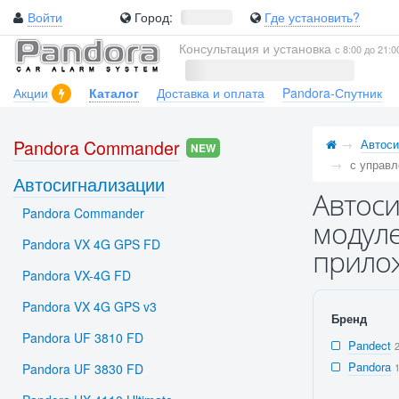
Войти
Город:
Где установить?
Консультация и установка
с 8:00 до 21:0
Акции
Каталог
Доставка и оплата
Pandora-Спутник
Pandora Commander
Автоси
NEW
с управл
Автосигнализации
Автоси
Pandora Commander
модуле
Pandora VX 4G GPS FD
прило
Pandora VX-4G FD
Pandora VX 4G GPS v3
Бренд
Pandora UF 3810 FD
Pandect
Pandora
Pandora UF 3830 FD