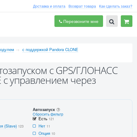
Доставка и оплата
Возврат товара
Как сделать заказ?
Перезвоните мне
одулем
с поддержкой Pandora CLONE
втозапуском с GPS/ГЛОНАСС
 с управлением через
Автозапуск
Cбросить фильтр
Есть
121
я (Slave)
Нет
123
11
Опция
10