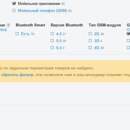
Мобильное приложение
95
Мобильный телефон (GSM)
94
ная
Bluetooth Smart
Версия Bluetooth
Тип GSM-модуля
G
льтр
C
Есть
4.2
2G
76
31
36
5.0
3G
29
6
5.4
4G
5
36
ю по заданным параметрам товаров не найдено.
е
сбросить фильтр
, или позвоните нам и наш менеджер поможет п