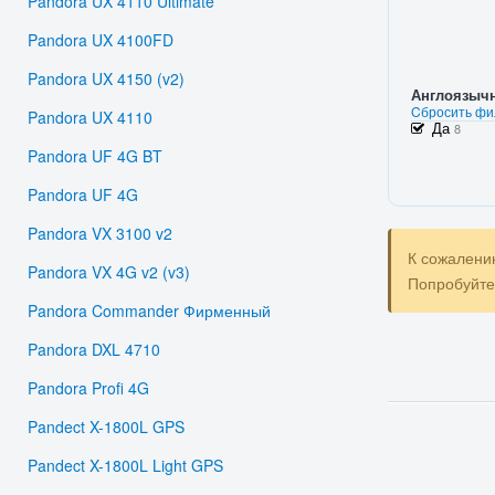
Pandora UX 4110 Ultimate
Pandora UX 4100FD
Pandora UX 4150 (v2)
Англоязыч
Cбросить фи
Pandora UX 4110
Да
8
Pandora UF 4G BT
Pandora UF 4G
Pandora VX 3100 v2
К сожалени
Pandora VX 4G v2 (v3)
Попробуйт
Pandora Commander Фирменный
Pandora DXL 4710
Pandora Profi 4G
Pandect X-1800L GPS
Pandect X-1800L Light GPS