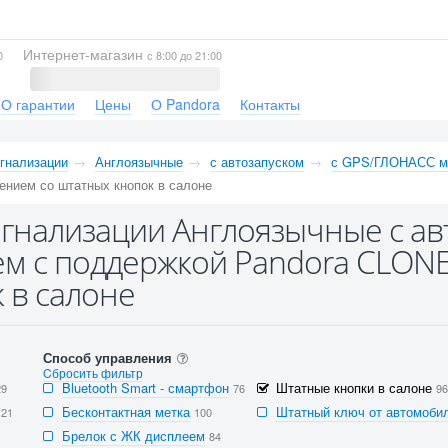
Интернет-магазин
0
с 8:00 до 21:00
О гарантии
Цены
О Pandora
Контакты
гнализации
Англоязычные
с автозапуском
с GPS/ГЛОНАСС м
ением со штатных кнопок в салоне
гнализации Англоязычные с а
м с поддержкой Pandora CLONE
 в салоне
Способ управления
Cбросить фильтр
Bluetooth Smart - смартфон
Штатные кнопки в салоне
29
76
96
Бесконтактная метка
Штатный ключ от автомобил
121
100
Брелок с ЖК дисплеем
84