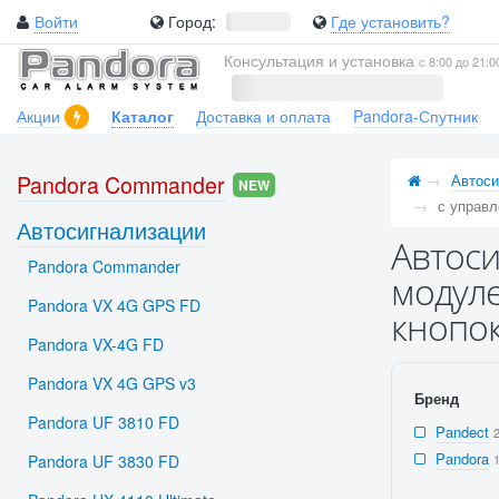
Войти
Город:
Где установить?
Консультация и установка
с 8:00 до 21:0
Акции
Каталог
Доставка и оплата
Pandora-Спутник
Pandora Commander
Автоси
NEW
с управл
Автосигнализации
Автоси
Pandora Commander
модуле
Pandora VX 4G GPS FD
кнопок
Pandora VX-4G FD
Pandora VX 4G GPS v3
Бренд
Pandora UF 3810 FD
Pandect
Pandora
Pandora UF 3830 FD