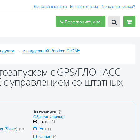
Доставка и оплата
Возврат товара
Как сделать заказ?
Перезвоните мне
одулем
с поддержкой Pandora CLONE
втозапуском с GPS/ГЛОНАСС
 с управлением со штатных
Автозапуск
Cбросить фильтр
Есть
121
я (Slave)
Нет
123
11
Опция
10