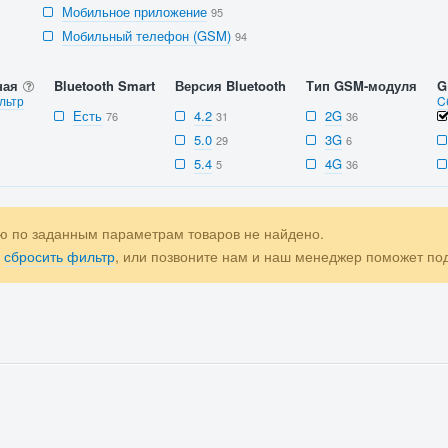
Мобильное приложение
95
Мобильный телефон (GSM)
94
ная
Bluetooth Smart
Версия Bluetooth
Тип GSM-модуля
G
льтр
C
Есть
4.2
2G
76
31
36
5.0
3G
29
6
5.4
4G
5
36
ю по заданным параметрам товаров не найдено.
е
сбросить фильтр
, или позвоните нам и наш менеджер поможет п