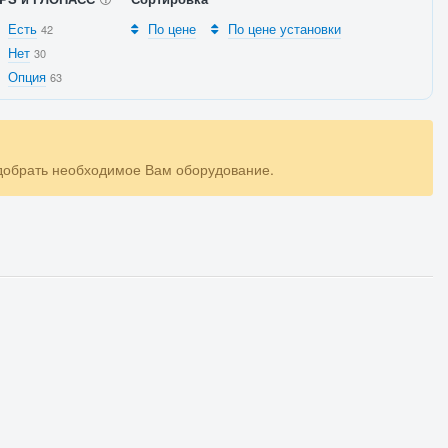
Есть
По цене
По цене установки
42
Нет
30
Опция
63
одобрать необходимое Вам оборудование.