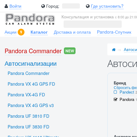
Войти
Город:
Где установить?
Консультация и установка
с 8:00 до 21:0
Акции
Каталог
Доставка и оплата
Pandora-Спутник
Pandora Commander
Автоси
NEW
Автоси
Автосигнализации
Pandora Commander
Бренд
Pandora VX 4G GPS FD
Сбросить фи
Pandect
Pandora VX-4G FD
Pandora
Pandora VX 4G GPS v3
Pandora UF 3810 FD
Pandora UF 3830 FD
Англоязыч