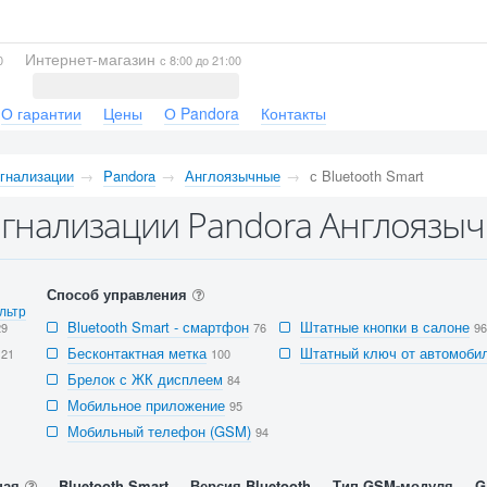
Интернет-магазин
0
с 8:00 до 21:00
О гарантии
Цены
О Pandora
Контакты
гнализации
Pandora
Англоязычные
с Bluetooth Smart
гнализации Pandora Англоязычн
Способ управления
льтр
Bluetooth Smart - смартфон
Штатные кнопки в салоне
29
76
96
Бесконтактная метка
Штатный ключ от автомобил
121
100
Брелок с ЖК дисплеем
84
Мобильное приложение
95
Мобильный телефон (GSM)
94
ная
Bluetooth Smart
Версия Bluetooth
Тип GSM-модуля
G