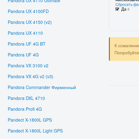
Pandora UX 4110 Ultimate
Cбросить фи
Да
8
Pandora UX 4100FD
Pandora UX 4150 (v2)
Pandora UX 4110
Pandora UF 4G BT
К сожалени
Попробуйт
Pandora UF 4G
Pandora VX 3100 v2
Pandora VX 4G v2 (v3)
Pandora Commander Фирменный
Pandora DXL 4710
Pandora Profi 4G
Pandect X-1800L GPS
Pandect X-1800L Light GPS