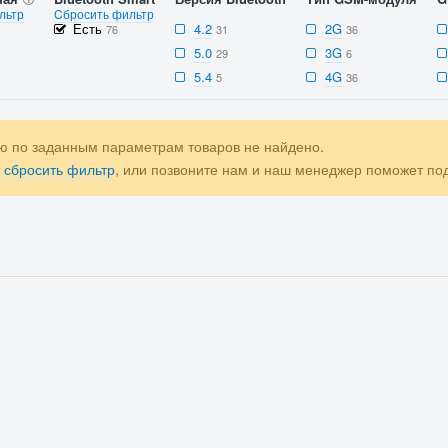
льтр
Cбросить фильтр
Есть
4.2
2G
76
31
36
5.0
3G
29
6
5.4
4G
5
36
ю по заданным параметрам товаров не найдено.
е
сбросить фильтр
, или позвоните нам и наш менеджер поможет п