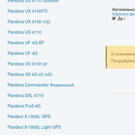
Pandora UX 4110 Ultimate
Англоязыч
Pandora UX 4100FD
Cбросить фи
Да
8
Pandora UX 4150 (v2)
Pandora UX 4110
Pandora UF 4G BT
Pandora UF 4G
К сожалени
Попробуйт
Pandora VX 3100 v2
Pandora VX 4G v2 (v3)
Pandora Commander Фирменный
Pandora DXL 4710
Pandora Profi 4G
Pandect X-1800L GPS
Pandect X-1800L Light GPS