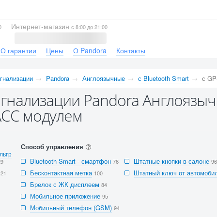
Интернет-магазин
0
с 8:00 до 21:00
О гарантии
Цены
О Pandora
Контакты
гнализации
Pandora
Англоязычные
с Bluetooth Smart
с G
гнализации Pandora Англоязычн
СС модулем
Способ управления
льтр
Bluetooth Smart - смартфон
Штатные кнопки в салоне
29
76
96
Бесконтактная метка
Штатный ключ от автомобил
121
100
Брелок с ЖК дисплеем
84
Мобильное приложение
95
Мобильный телефон (GSM)
94