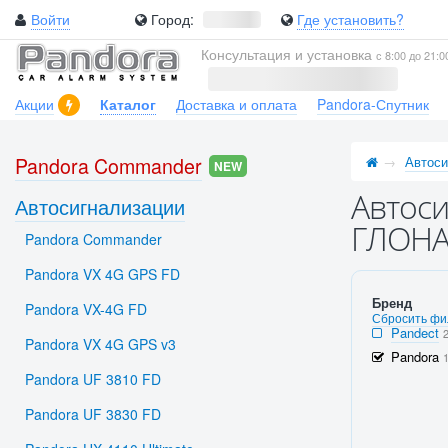
Войти
Город:
Где установить?
Консультация и установка
с 8:00 до 21:0
Акции
Каталог
Доставка и оплата
Pandora-Спутник
Pandora Commander
Автоси
NEW
Автоси
Автосигнализации
ГЛОНА
Pandora Commander
Pandora VX 4G GPS FD
Бренд
Pandora VX-4G FD
Сбросить фи
Pandect
Pandora VX 4G GPS v3
Pandora
Pandora UF 3810 FD
Pandora UF 3830 FD