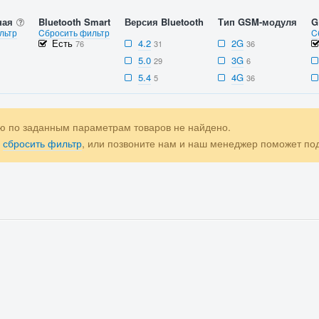
ная
Bluetooth Smart
Версия Bluetooth
Тип GSM-модуля
G
льтр
Cбросить фильтр
C
Есть
4.2
2G
76
31
36
5.0
3G
29
6
5.4
4G
5
36
ю по заданным параметрам товаров не найдено.
е
сбросить фильтр
, или позвоните нам и наш менеджер поможет п