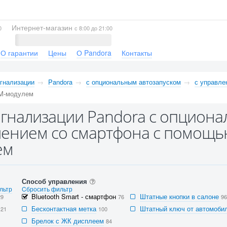
Интернет-магазин
0
с 8:00 до 21:00
О гарантии
Цены
О Pandora
Контакты
гнализации
Pandora
с опциональным автозапуском
с управле
M-модулем
гнализации Pandora с опциона
ением со смартфона с помощью
ем
Способ управления
льтр
Cбросить фильтр
Bluetooth Smart - смартфон
Штатные кнопки в салоне
29
76
96
Бесконтактная метка
Штатный ключ от автомобил
121
100
Брелок с ЖК дисплеем
84