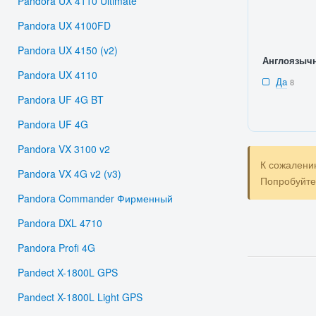
Pandora UX 4110 Ultimate
Pandora UX 4100FD
Pandora UX 4150 (v2)
Англоязыч
Pandora UX 4110
Да
8
Pandora UF 4G BT
Pandora UF 4G
Pandora VX 3100 v2
К сожалени
Pandora VX 4G v2 (v3)
Попробуйт
Pandora Commander Фирменный
Pandora DXL 4710
Pandora Profi 4G
Pandect X-1800L GPS
Pandect X-1800L Light GPS