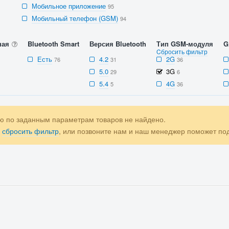
Мобильное приложение
95
Мобильный телефон (GSM)
94
ная
Bluetooth Smart
Версия Bluetooth
Тип GSM-модуля
G
Cбросить фильтр
Есть
4.2
2G
76
31
36
5.0
3G
29
6
5.4
4G
5
36
ю по заданным параметрам товаров не найдено.
е
сбросить фильтр
, или позвоните нам и наш менеджер поможет п