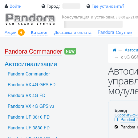
Войти
Город:
Где установить?
Консультация и установка
с 8:00 до 21:0
Акции
Каталог
Доставка и оплата
Pandora-Спутник
Pandora Commander
Автоси
NEW
с 3G GS
Автосигнализации
Автоси
Pandora Commander
управл
Pandora VX 4G GPS FD
модул
Pandora VX-4G FD
Pandora VX 4G GPS v3
Бренд
Сбросить фи
Pandora UF 3810 FD
Pandect
Pandora
Pandora UF 3830 FD