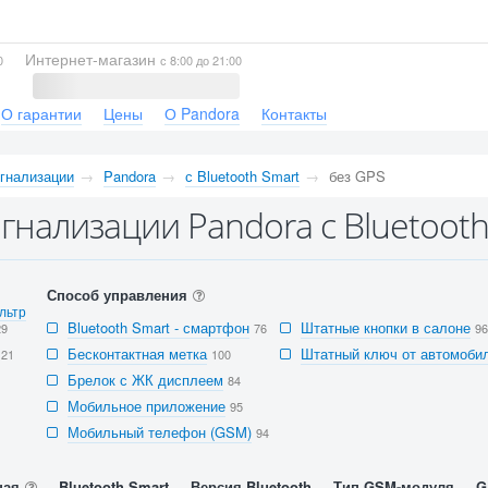
Интернет-магазин
0
с 8:00 до 21:00
О гарантии
Цены
О Pandora
Контакты
гнализации
Pandora
с Bluetooth Smart
без GPS
гнализации Pandora с Bluetooth
Способ управления
льтр
Bluetooth Smart - смартфон
Штатные кнопки в салоне
29
76
96
Бесконтактная метка
Штатный ключ от автомобил
121
100
Брелок с ЖК дисплеем
84
Мобильное приложение
95
Мобильный телефон (GSM)
94
ная
Bluetooth Smart
Версия Bluetooth
Тип GSM-модуля
G