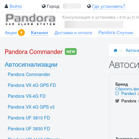
Войти
Город:
Где установить?
Консультация и установка
с 8:00 до 21:0
Акции
Каталог
Доставка и оплата
Pandora-Спутник
Pandora Commander
Автоси
NEW
Автоси
Автосигнализации
Pandora Commander
Бренд
Pandora VX 4G GPS FD
Сбросить фи
Pandect
Pandora VX-4G FD
Pandora
Pandora VX 4G GPS v3
Pandora UF 3810 FD
Pandora UF 3830 FD
Англоязыч