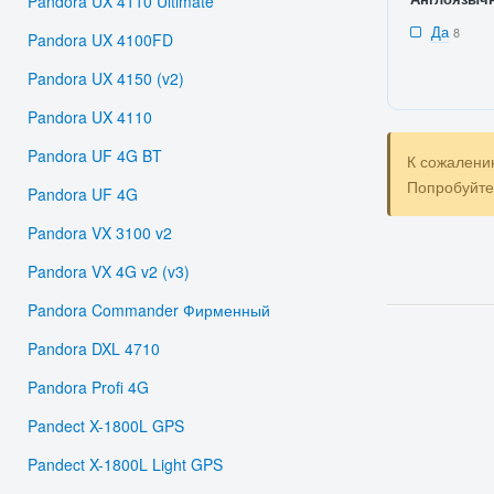
Pandora UX 4110 Ultimate
Да
8
Pandora UX 4100FD
Pandora UX 4150 (v2)
Pandora UX 4110
Pandora UF 4G BT
К сожалени
Попробуйт
Pandora UF 4G
Pandora VX 3100 v2
Pandora VX 4G v2 (v3)
Pandora Commander Фирменный
Pandora DXL 4710
Pandora Profi 4G
Pandect X-1800L GPS
Pandect X-1800L Light GPS