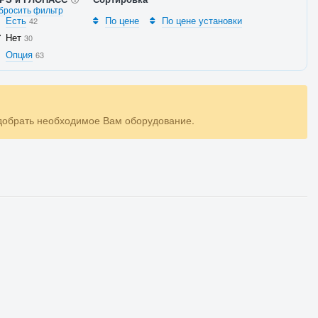
бросить фильтр
Есть
По цене
По цене установки
42
Нет
30
Опция
63
одобрать необходимое Вам оборудование.