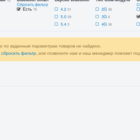
Cбросить фильтр
C
Есть
4.2
2G
76
31
36
5.0
3G
29
6
5.4
4G
5
36
ю по заданным параметрам товаров не найдено.
е
сбросить фильтр
, или позвоните нам и наш менеджер поможет п