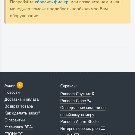
Попробуйте
сбросить фильтр
, или позвоните нам и наш
менеджер поможет подобрать необходимое Вам
оборудование.
Акции
Сервисы:
Новости
Pandora-Спутник
Доставка и оплата
Pandora Clone
Возврат товара
Определение модели по
Как сделать заказ?
серийному номеру
О гарантии
Pandora Alarm Studio
Установка ЭРА-
Интернет-сервис p-on
ГЛОНАСС