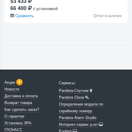
53 433
66 400
c установкой
Сравнить
Нет в наличии
Акции
Сервисы:
Новости
Pandora-Спутник
Доставка и оплата
Pandora Clone
Возврат товара
Определение модели по
Как сделать заказ?
серийному номеру
О гарантии
Pandora Alarm Studio
Установка ЭРА-
Интернет-сервис p-on
ГЛОНАСС
English