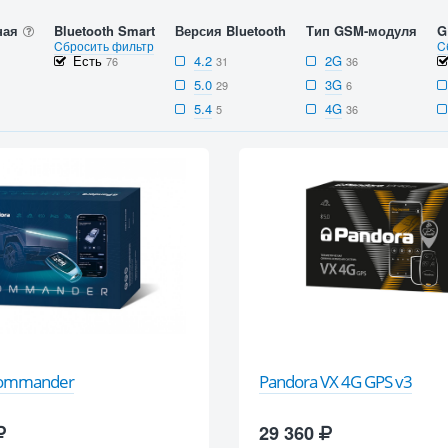
ная
Bluetooth Smart
Версия Bluetooth
Тип GSM-модуля
G
Cбросить фильтр
C
Есть
4.2
2G
76
31
36
5.0
3G
29
6
5.4
4G
5
36
Commander
Pandora VX 4G GPS v3
29 360