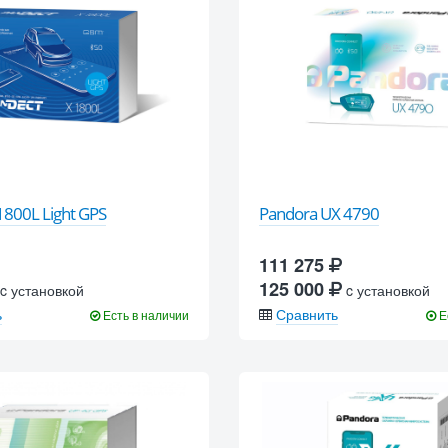
1800L Light GPS
Pandora UX 4790
111 275
125 000
c установкой
c установкой
ь
Сравнить
Есть в наличии
Е