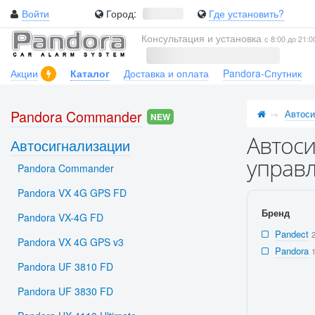
Войти
Город:
Где установить?
Консультация и установка
с 8:00 до 21:0
Акции
Каталог
Доставка и оплата
Pandora-Спутник
Pandora Commander
Автоси
NEW
Автоси
Автосигнализации
управл
Pandora Commander
Pandora VX 4G GPS FD
Бренд
Pandora VX-4G FD
Pandect
Pandora VX 4G GPS v3
Pandora
Pandora UF 3810 FD
Pandora UF 3830 FD