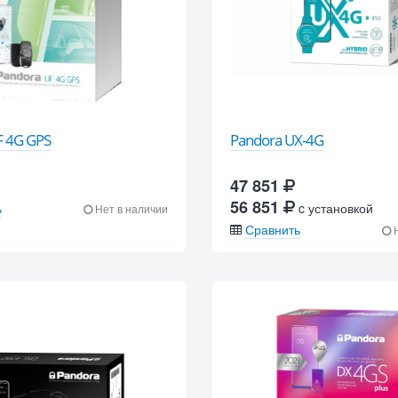
F 4G GPS
Pandora UX-4G
47 851
56 851
ь
c установкой
Нет в наличии
Сравнить
Н