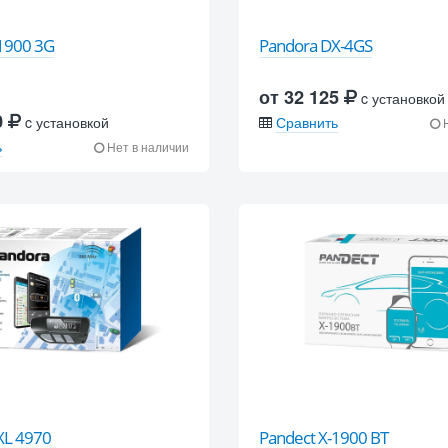
-1900 3G
Pandora DX-4GS
от 32 125
c установкой
0
c установкой
Сравнить
Н
ь
Нет в наличии
XL 4970
Pandect X-1900 BT