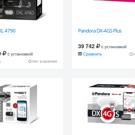
XL 4790
Pandora DX-4GS Plus
39 742
c установкой
0
c установкой
Сравнить
Н
ь
Нет в наличии