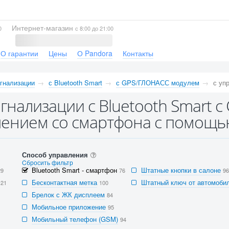
Интернет-магазин
0
с 8:00 до 21:00
О гарантии
Цены
О Pandora
Контакты
гнализации
с Bluetooth Smart
с GPS/ГЛОНАСС модулем
с уп
гнализации с Bluetooth Smart 
ением со смартфона с помощью
Способ управления
Cбросить фильтр
Bluetooth Smart - смартфон
Штатные кнопки в салоне
29
76
96
Бесконтактная метка
Штатный ключ от автомобил
121
100
Брелок с ЖК дисплеем
84
Мобильное приложение
95
Мобильный телефон (GSM)
94