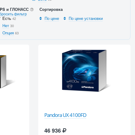
PS и ГЛОНАСС
Сортировка
бросить фильтр
Есть
По цене
По цене установки
42
Нет
30
Опция
63
Pandora UX 4100FD
46 936