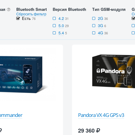
ная
Bluetooth Smart
Версия Bluetooth
Тип GSM-модуля
G
Cбросить фильтр
C
Есть
4.2
2G
76
31
36
5.0
3G
29
6
5.4
4G
5
36
Commander
Pandora VX 4G GPS v3
29 360