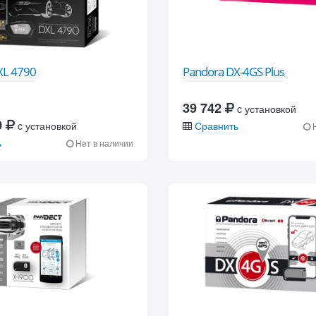
XL 4790
Pandora DX-4GS Plus
39 742
c установкой
0
c установкой
Сравнить
Н
ь
Нет в наличии