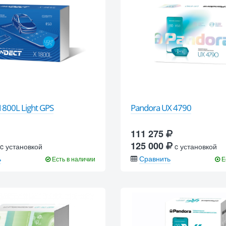
1800L Light GPS
Pandora UX 4790
111 275
125 000
c установкой
c установкой
ь
Сравнить
Есть в наличии
Е