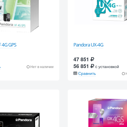
F 4G GPS
Pandora UX-4G
47 851
56 851
ь
c установкой
Нет в наличии
Сравнить
Н