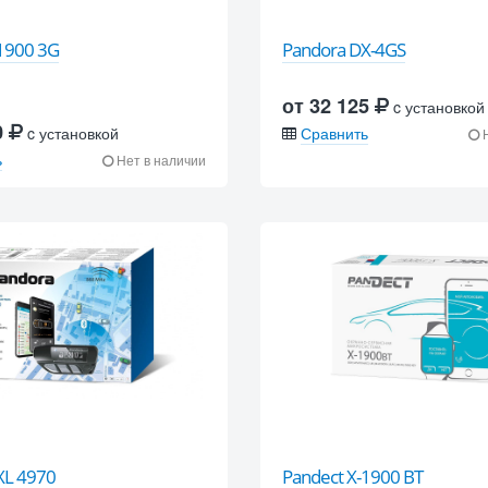
-1900 3G
Pandora DX-4GS
от 32 125
c установкой
0
c установкой
Сравнить
Н
ь
Нет в наличии
XL 4970
Pandect X-1900 BT