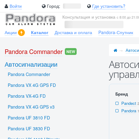
Войти
Город:
Где установить?
Консультация и установка
с 8:00 до 21:0
Акции
Каталог
Доставка и оплата
Pandora-Спутник
Pandora Commander
Автоси
NEW
Автоси
Автосигнализации
управл
Pandora Commander
Pandora VX 4G GPS FD
Бренд
Pandora VX-4G FD
Pandect
Pandora VX 4G GPS v3
Pandora
Pandora UF 3810 FD
Pandora UF 3830 FD