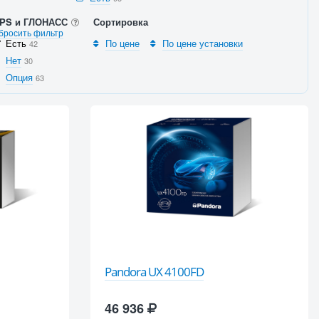
PS и ГЛОНАСС
Сортировка
бросить фильтр
Есть
По цене
По цене установки
42
Нет
30
Опция
63
Pandora UX 4100FD
46 936