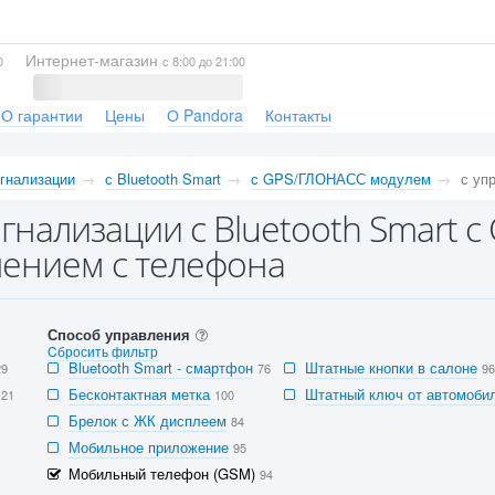
Интернет-магазин
0
с 8:00 до 21:00
О гарантии
Цены
О Pandora
Контакты
гнализации
с Bluetooth Smart
с GPS/ГЛОНАСС модулем
с уп
гнализации с Bluetooth Smart 
ением с телефона
Способ управления
Cбросить фильтр
Bluetooth Smart - смартфон
Штатные кнопки в салоне
29
76
96
Бесконтактная метка
Штатный ключ от автомобил
121
100
Брелок с ЖК дисплеем
84
Мобильное приложение
95
Мобильный телефон (GSM)
94