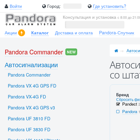
Войти
Город:
Где установить?
Консультация и установка
с 8:00 до 21:0
Акции
Каталог
Доставка и оплата
Pandora-Спутник
Pandora Commander
Автоси
NEW
Автоси
Автосигнализации
со шта
Pandora Commander
Pandora VX 4G GPS FD
Бренд
Pandora VX-4G FD
Сбросить фи
Pandect
Pandora VX 4G GPS v3
Pandora
Pandora UF 3810 FD
Pandora UF 3830 FD