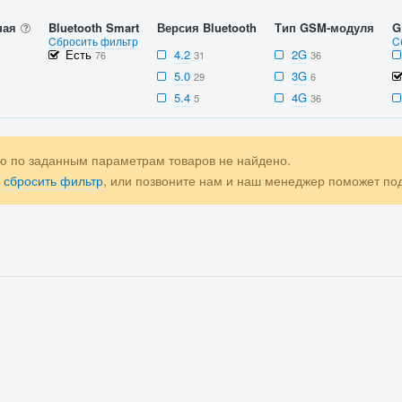
ная
Bluetooth Smart
Версия Bluetooth
Тип GSM-модуля
G
Cбросить фильтр
C
Есть
4.2
2G
76
31
36
5.0
3G
29
6
5.4
4G
5
36
ю по заданным параметрам товаров не найдено.
е
сбросить фильтр
, или позвоните нам и наш менеджер поможет п