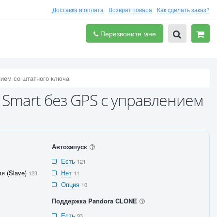
Доставка и оплата
Возврат товара
Как сделать заказ?
Перезвоните мне
нием со штатного ключа
 Smart без GPS с управлением
Автозапуск
Есть
121
я (Slave)
Нет
123
11
Опция
10
Поддержка Pandora CLONE
Есть
93