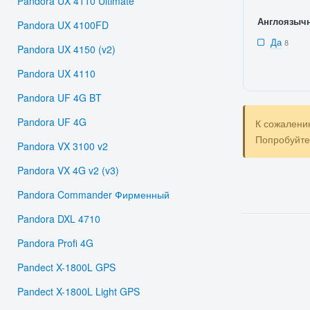
Pandora UX 4110 Ultimate
Англоязыч
Pandora UX 4100FD
Да
8
Pandora UX 4150 (v2)
Pandora UX 4110
Pandora UF 4G BT
Pandora UF 4G
К сожалени
Попробуйт
Pandora VX 3100 v2
Pandora VX 4G v2 (v3)
Pandora Commander Фирменный
Pandora DXL 4710
Pandora Profi 4G
Pandect X-1800L GPS
Pandect X-1800L Light GPS