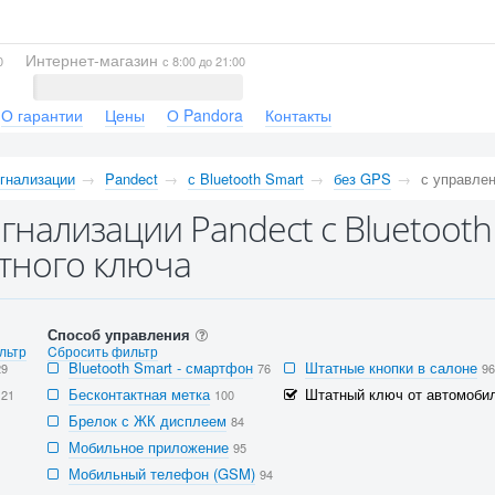
Интернет-магазин
0
с 8:00 до 21:00
О гарантии
Цены
О Pandora
Контакты
гнализации
Pandect
с Bluetooth Smart
без GPS
с управле
гнализации Pandect с Bluetooth
тного ключа
Способ управления
льтр
Cбросить фильтр
Bluetooth Smart - смартфон
Штатные кнопки в салоне
29
76
96
Бесконтактная метка
Штатный ключ от автомобил
121
100
Брелок с ЖК дисплеем
84
Мобильное приложение
95
Мобильный телефон (GSM)
94