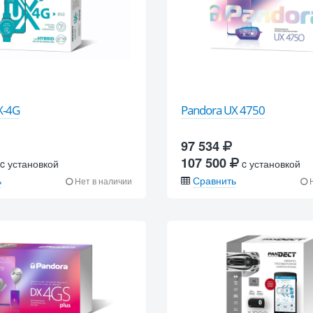
X-4G
Pandora UX 4750
97 534
107 500
c установкой
c установкой
ь
Сравнить
Нет в наличии
Н