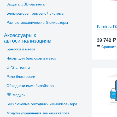
Защита OBD-разъёма
Блокираторы тормозной системы
Разные механические блокираторы
Pandora DX
Аксессуары к
автосигнализациям
39 742
Сравнит
Брелоки и метки
Чехлы для брелоков и меток
GPS-антенны
Реле блокировки
Обходчики иммобилайзера
RF-модули
Бесключевые обходчики иммобилайзера
Модули управления замками капота