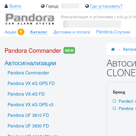
Войти
Город:
Где установить?
Консультация и установка
с 8:00 до 21:0
Акции
Каталог
Доставка и оплата
Pandora-Спутник
Pandora Commander
Автоси
NEW
Автоси
Автосигнализации
CLONE 
Pandora Commander
Pandora VX 4G GPS FD
Бренд
Pandora VX-4G FD
Pandect
Pandora VX 4G GPS v3
Pandora
Pandora UF 3810 FD
Pandora UF 3830 FD