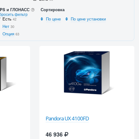
PS и ГЛОНАСС
Сортировка
бросить фильтр
Есть
По цене
По цене установки
42
Нет
30
Опция
63
Pandora UX 4100FD
46 936