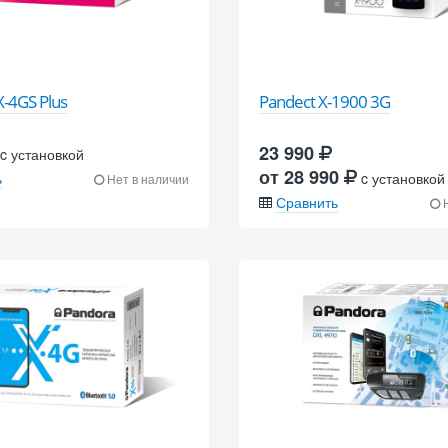
-4GS Plus
Pandect X-1900 3G
23 990
c установкой
от 28 990
ь
c установкой
Нет в наличии
Сравнить
Н