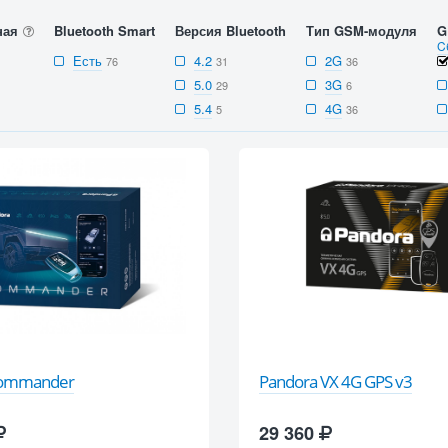
ная
Bluetooth Smart
Версия Bluetooth
Тип GSM-модуля
G
C
Есть
4.2
2G
76
31
36
5.0
3G
29
6
5.4
4G
5
36
Commander
Pandora VX 4G GPS v3
29 360