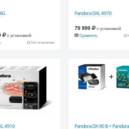
-4G
Pandora DXL 4970
79 999
c установкой
0
c установкой
Сравнить
Н
ь
Нет в наличии
XL 4910
Pandora DX-90 B + Pandor