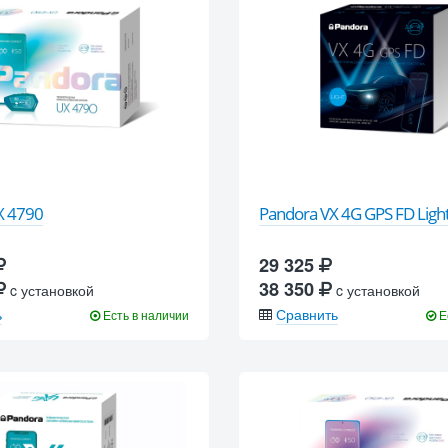
X 4790
Pandora VX 4G GPS FD Ligh
29 325
38 350
c установкой
c установкой
ь
Сравнить
Есть в наличии
Е