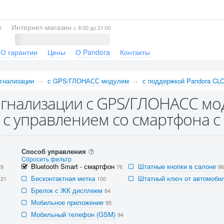
Интернет-магазин
0
с 8:00 до 21:00
О гарантии
Цены
О Pandora
Контакты
гнализации
с GPS/ГЛОНАСС модулем
с поддержкой Pandora CL
гнализации с GPS/ГЛОНАСС мо
с управлением со смартфона с
Способ управления
Cбросить фильтр
Bluetooth Smart - смартфон
Штатные кнопки в салоне
29
76
96
Бесконтактная метка
Штатный ключ от автомобил
121
100
Брелок с ЖК дисплеем
84
Мобильное приложение
95
Мобильный телефон (GSM)
94