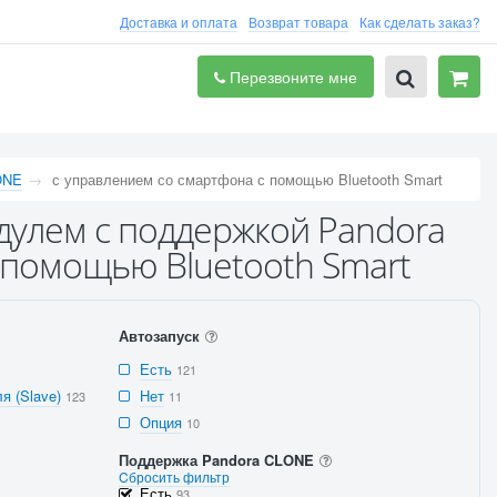
Доставка и оплата
Возврат товара
Как сделать заказ?
Перезвоните мне
ONE
с управлением со смартфона с помощью Bluetooth Smart
дулем с поддержкой Pandora
 помощью Bluetooth Smart
Автозапуск
Есть
121
я (Slave)
Нет
123
11
Опция
10
Поддержка Pandora CLONE
Cбросить фильтр
Есть
93