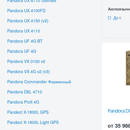
Pandora UX 4110 Ultimate
Англоязыч
Pandora UX 4100FD
Да
8
Pandora UX 4150 (v2)
Pandora UX 4110
Pandora UF 4G BT
Pandora UF 4G
Pandora VX 3100 v2
Pandora VX 4G v2 (v3)
Pandora Commander Фирменный
Pandora DXL 4710
Pandora Profi 4G
Pandora D
Pandect X-1800L GPS
Pandect X-1800L Light GPS
от 35 98