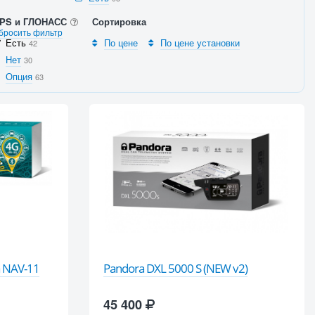
PS и ГЛОНАСС
Сортировка
бросить фильтр
Есть
По цене
По цене установки
42
Нет
30
Опция
63
a NAV-11
Pandora DXL 5000 S (NEW v2)
45 400