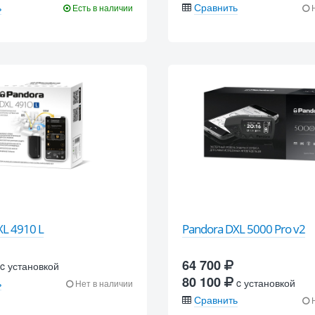
ь
Сравнить
Есть в наличии
Н
XL 4910 L
Pandora DXL 5000 Pro v2
64 700
c установкой
80 100
ь
c установкой
Нет в наличии
Сравнить
Н