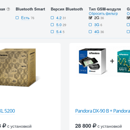
ная
Bluetooth Smart
Версия Bluetooth
Тип GSM-модуля
G
Cбросить фильтр
C
Есть
4.2
2G
76
31
36
5.0
3G
29
6
5.4
4G
5
36
XL 5200
Pandora DX-90 B + Pandor
8
28 800
c установкой
c установкой