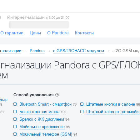
Интернет-магазин
0
с 8:00 до 21:00
О гарантии
Цены
О Pandora
Контакты
гнализации
Pandora
с GPS/ГЛОНАСС модулем
с 2G GSM-мо
гнализации Pandora с GPS/ГЛО
ем
Способ управления
льтр
Bluetooth Smart - смартфон
Штатные кнопки в салоне
29
76
96
Бесконтактная метка
Штатный ключ от автомобил
121
100
Брелок с ЖК дисплеем
84
Мобильное приложение
95
Мобильный телефон (GSM)
94