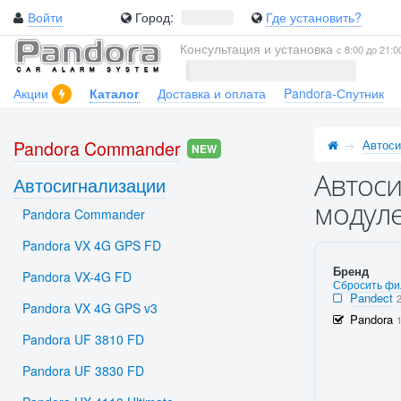
Войти
Город:
Где установить?
Консультация и установка
с 8:00 до 21:0
Акции
Каталог
Доставка и оплата
Pandora-Спутник
Pandora Commander
Автоси
NEW
Автоси
Автосигнализации
модул
Pandora Commander
Pandora VX 4G GPS FD
Бренд
Pandora VX-4G FD
Сбросить фи
Pandect
Pandora VX 4G GPS v3
Pandora
Pandora UF 3810 FD
Pandora UF 3830 FD