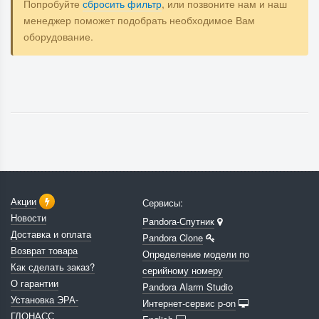
Попробуйте
сбросить фильтр
, или позвоните нам и наш
менеджер поможет подобрать необходимое Вам
оборудование.
Акции
Сервисы:
Новости
Pandora-Спутник
Доставка и оплата
Pandora Clone
Возврат товара
Определение модели по
Как сделать заказ?
серийному номеру
О гарантии
Pandora Alarm Studio
Установка ЭРА-
Интернет-сервис p-on
ГЛОНАСС