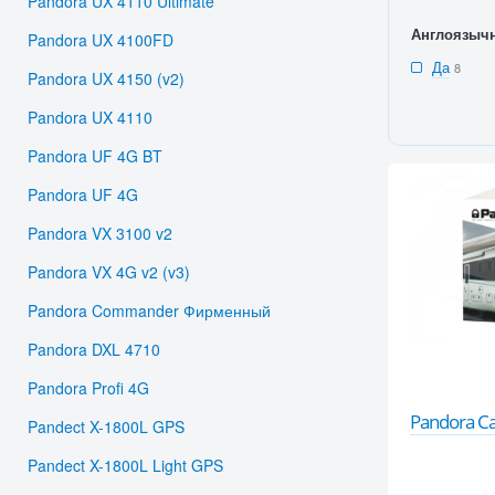
Pandora UX 4110 Ultimate
Англоязыч
Pandora UX 4100FD
Да
8
Pandora UX 4150 (v2)
Pandora UX 4110
Pandora UF 4G BT
Pandora UF 4G
Pandora VX 3100 v2
Pandora VX 4G v2 (v3)
Pandora Commander Фирменный
Pandora DXL 4710
Pandora Profi 4G
Pandora C
Pandect X-1800L GPS
Pandect X-1800L Light GPS