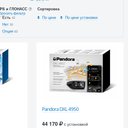
PS и ГЛОНАСС
Сортировка
бросить фильтр
Есть
По цене
По цене установки
42
Нет
30
Опция
63
Pandora DXL 4950
44 170
c установкой