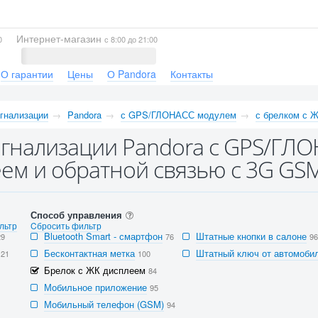
Интернет-магазин
0
с 8:00 до 21:00
О гарантии
Цены
О Pandora
Контакты
гнализации
Pandora
с GPS/ГЛОНАСС модулем
с брелком с 
гнализации Pandora с GPS/ГЛО
ем и обратной связью с 3G GS
Способ управления
льтр
Cбросить фильтр
Bluetooth Smart - смартфон
Штатные кнопки в салоне
29
76
96
Бесконтактная метка
Штатный ключ от автомобил
121
100
Брелок с ЖК дисплеем
84
Мобильное приложение
95
Мобильный телефон (GSM)
94