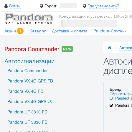
Войти
Город:
Где установить?
Консультация и установка
с 8:00 до 21:0
Акции
Каталог
Доставка и оплата
Pandora-Спутник
Pandora Commander
Автоси
NEW
Автоси
Автосигнализации
диспле
Pandora Commander
Pandora VX 4G GPS FD
Бренд
Pandora VX-4G FD
Сбросить фи
Pandect
Pandora VX 4G GPS v3
Pandora
Pandora UF 3810 FD
Pandora UF 3830 FD