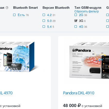
ная
Bluetooth Smart
Версия Bluetooth
Тип GSM-модуля
G
Cбросить фильтр
Есть
4.2
2G
76
31
36
5.0
3G
29
6
5.4
4G
5
36
XL 4970
Pandora DXL 4910
48 000
c установкой
c установкой