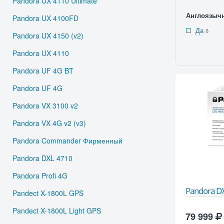
Pandora UX 4110 Ultimate
Англоязыч
Pandora UX 4100FD
Да
8
Pandora UX 4150 (v2)
Pandora UX 4110
Pandora UF 4G BT
Pandora UF 4G
Pandora VX 3100 v2
Pandora VX 4G v2 (v3)
Pandora Commander Фирменный
Pandora DXL 4710
Pandora Profi 4G
Pandora D
Pandect X-1800L GPS
Pandect X-1800L Light GPS
79 999