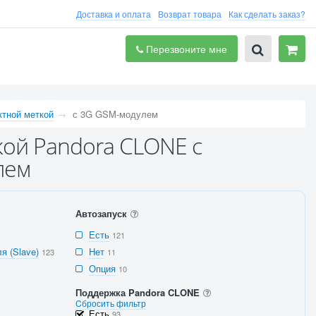
Доставка и оплата
Возврат товара
Как сделать заказ?
Перезвоните мне
ктной меткой
с 3G GSM-модулем
кой Pandora CLONE с
лем
Автозапуск
Есть
121
я (Slave)
Нет
123
11
Опция
10
Поддержка Pandora CLONE
Cбросить фильтр
Есть
93