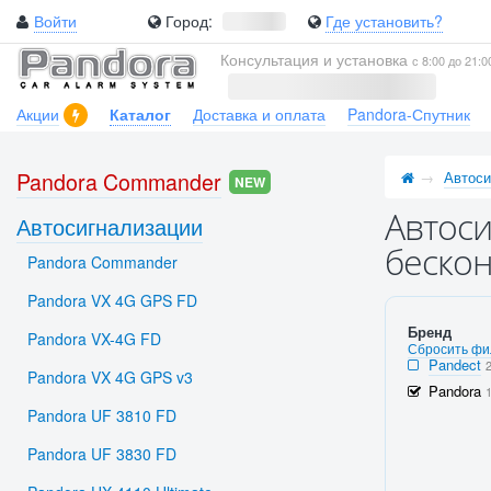
Войти
Город:
Где установить?
Консультация и установка
с 8:00 до 21:0
Акции
Каталог
Доставка и оплата
Pandora-Спутник
Pandora Commander
Автоси
NEW
Автоси
Автосигнализации
бескон
Pandora Commander
Pandora VX 4G GPS FD
Бренд
Pandora VX-4G FD
Сбросить фи
Pandect
Pandora VX 4G GPS v3
Pandora
Pandora UF 3810 FD
Pandora UF 3830 FD