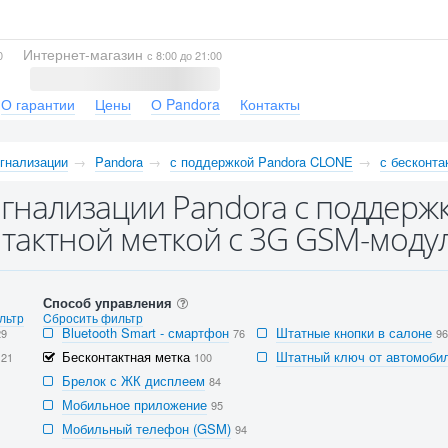
Интернет-магазин
0
с 8:00 до 21:00
О гарантии
Цены
О Pandora
Контакты
гнализации
Pandora
с поддержкой Pandora CLONE
с бесконта
гнализации Pandora с поддерж
тактной меткой с 3G GSM-моду
Способ управления
льтр
Cбросить фильтр
Bluetooth Smart - смартфон
Штатные кнопки в салоне
29
76
96
Бесконтактная метка
Штатный ключ от автомобил
121
100
Брелок с ЖК дисплеем
84
Мобильное приложение
95
Мобильный телефон (GSM)
94