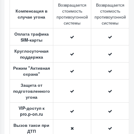
Возвращается
Возвращается
Компенсация в
стоимость
стоимость
случае угона
противоугонной
противоугонной
системы
системы
Оплата трафика
SIM-карты
Круглосуточная
поддержка
Режим "Активная
охрана"
Защита от
подготовленного
угона
VIP-доступ к
pro.p-on.ru
Вызов такси при
ДТП