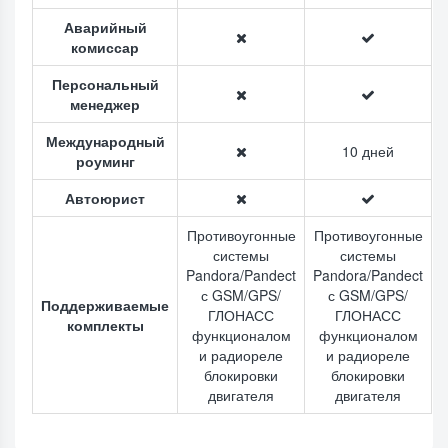
Аварийный
комиссар
Персональный
менеджер
Международный
10 дней
роуминг
Автоюрист
Противоугонные
Противоугонные
системы
системы
Pandora/Pandect
Pandora/Pandect
с GSM/GPS/
с GSM/GPS/
Поддерживаемые
ГЛОНАСС
ГЛОНАСС
комплекты
функционалом
функционалом
и радиореле
и радиореле
блокировки
блокировки
двигателя
двигателя