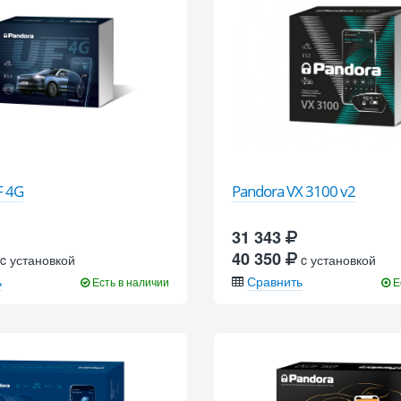
F 4G
Pandora VX 3100 v2
31 343
40 350
c установкой
c установкой
ь
Сравнить
Есть в наличии
Е