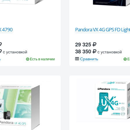
X 4790
Pandora VX 4G GPS FD Ligh
29 325
38 350
c установкой
c установкой
ь
Сравнить
Есть в наличии
Е