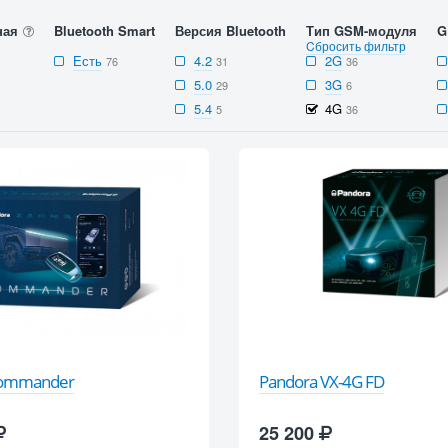
ная
Bluetooth Smart
Версия Bluetooth
Тип GSM-модуля
G
Cбросить фильтр
Есть
4.2
2G
76
31
36
5.0
3G
29
6
5.4
4G
5
36
Commander
Pandora VX-4G FD
25 200