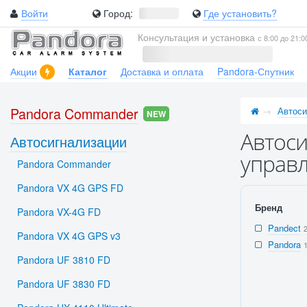
Войти
Город:
Где установить?
Консультация и установка
с 8:00 до 21:0
Акции
Каталог
Доставка и оплата
Pandora-Спутник
Pandora Commander
Автоси
NEW
Автоси
Автосигнализации
управл
Pandora Commander
Pandora VX 4G GPS FD
Бренд
Pandora VX-4G FD
Pandect
Pandora VX 4G GPS v3
Pandora
Pandora UF 3810 FD
Pandora UF 3830 FD