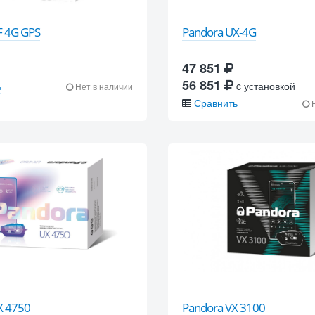
F 4G GPS
Pandora UX-4G
47 851
56 851
ь
c установкой
Нет в наличии
Сравнить
Н
X 4750
Pandora VX 3100