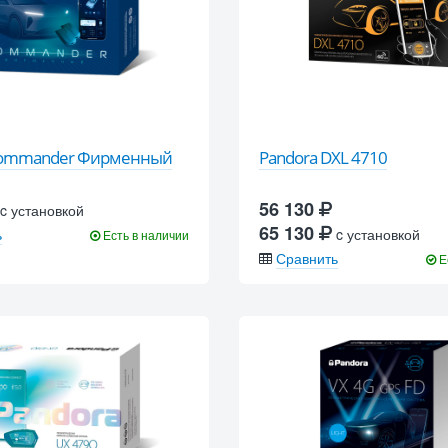
Commander Фирменный
Pandora DXL 4710
56 130
c установкой
65 130
ь
c установкой
Есть в наличии
Сравнить
Е