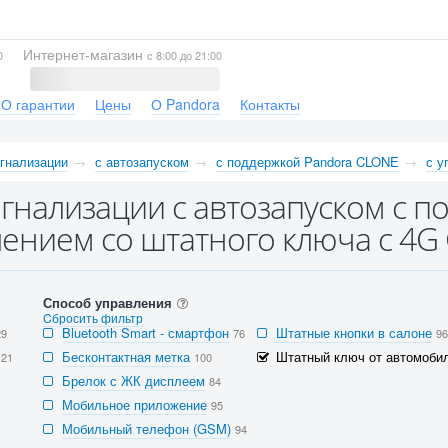
Интернет-магазин
0
с 8:00 до 21:00
О гарантии
Цены
О Pandora
Контакты
гнализации
с автозапуском
с поддержкой Pandora CLONE
с у
гнализации с автозапуском с п
ением со штатного ключа с 4
Способ управления
Cбросить фильтр
Bluetooth Smart - смартфон
Штатные кнопки в салоне
29
76
96
Бесконтактная метка
Штатный ключ от автомобил
121
100
Брелок с ЖК дисплеем
84
Мобильное приложение
95
Мобильный телефон (GSM)
94