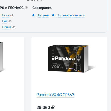
PS и ГЛОНАСС
Сортировка
Есть
По цене
По цене установки
42
Нет
30
Опция
63
Pandora VX 4G GPS v3
29 360