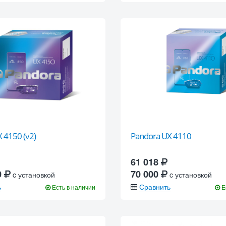
 4150 (v2)
Pandora UX 4110
61 018
0
70 000
c установкой
c установкой
ь
Сравнить
Есть в наличии
Е