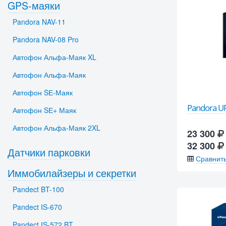
GPS-маяки
Pandora NAV-11
Pandora NAV-08 Pro
Автофон Альфа-Маяк XL
Автофон Альфа-Маяк
Автофон SЕ-Маяк
Pandora U
Автофон SЕ+ Маяк
Автофон Альфа-Маяк 2XL
23 300
32 300
Датчики парковки
Сравнит
Иммобилайзеры и секретки
Pandect BT-100
Pandect IS-670
Pandect IS-572 BT