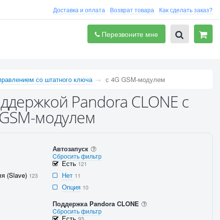
Доставка и оплата
Возврат товара
Как сделать заказ?
Перезвоните мне
правлением со штатного ключа
с 4G GSM-модулем
оддержкой Pandora CLONE с
G GSM-модулем
Автозапуск
Cбросить фильтр
Есть
121
я (Slave)
Нет
123
11
Опция
10
Поддержка Pandora CLONE
Cбросить фильтр
Есть
93