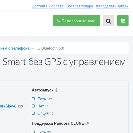
Доставка и оплата
Возврат товара
Как сделать заказ?
Перезвоните мне
нием с телефона
С Bluetooth 5.0
h Smart без GPS с управлением
Автозапуск
Есть
121
я (Slave)
Нет
123
11
Опция
10
Поддержка Pandora CLONE
Есть
93