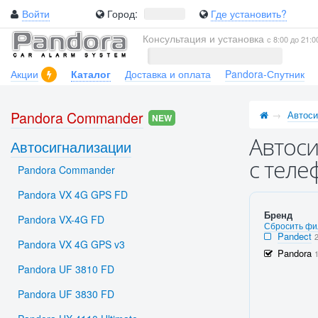
Войти
Город:
Где установить?
Консультация и установка
с 8:00 до 21:0
Акции
Каталог
Доставка и оплата
Pandora-Спутник
Pandora Commander
Автоси
NEW
Автоси
Автосигнализации
с теле
Pandora Commander
Pandora VX 4G GPS FD
Бренд
Pandora VX-4G FD
Сбросить фи
Pandect
Pandora VX 4G GPS v3
Pandora
Pandora UF 3810 FD
Pandora UF 3830 FD