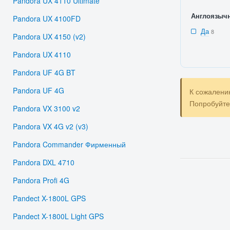
Pandora UX 4110 Ultimate
Англоязыч
Pandora UX 4100FD
Да
8
Pandora UX 4150 (v2)
Pandora UX 4110
Pandora UF 4G BT
Pandora UF 4G
К сожалени
Попробуйт
Pandora VX 3100 v2
Pandora VX 4G v2 (v3)
Pandora Commander Фирменный
Pandora DXL 4710
Pandora Profi 4G
Pandect X-1800L GPS
Pandect X-1800L Light GPS