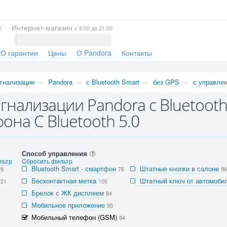
Интернет-магазин
0
с 8:00 до 21:00
О гарантии
Цены
О Pandora
Контакты
гнализации
Pandora
с Bluetooth Smart
без GPS
с управле
гнализации Pandora с Bluetoot
фона С Bluetooth 5.0
Способ управления
льтр
Cбросить фильтр
Bluetooth Smart - смартфон
Штатные кнопки в салоне
29
76
96
Бесконтактная метка
Штатный ключ от автомобил
121
100
Брелок с ЖК дисплеем
84
Мобильное приложение
95
Мобильный телефон (GSM)
94