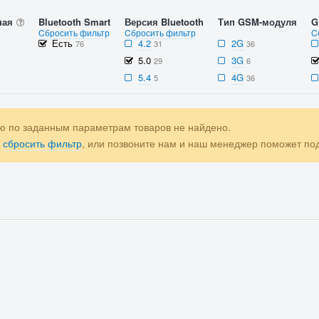
ная
Bluetooth Smart
Версия Bluetooth
Тип GSM-модуля
G
Cбросить фильтр
Cбросить фильтр
C
Есть
4.2
2G
76
31
36
5.0
3G
29
6
5.4
4G
5
36
ю по заданным параметрам товаров не найдено.
е
сбросить фильтр
, или позвоните нам и наш менеджер поможет п