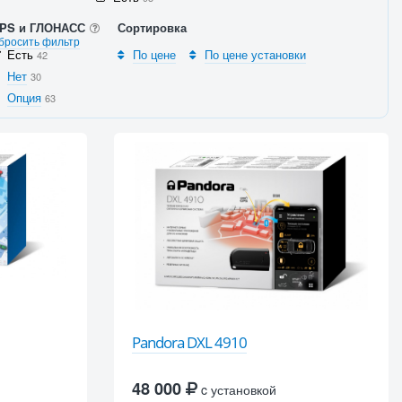
PS и ГЛОНАСС
Сортировка
бросить фильтр
Есть
По цене
По цене установки
42
Нет
30
Опция
63
Pandora DXL 4910
48 000
c установкой