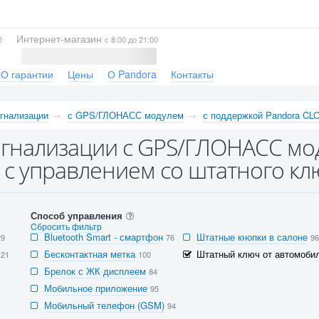
Интернет-магазин
0
с 8:00 до 21:00
О гарантии
Цены
О Pandora
Контакты
гнализации
с GPS/ГЛОНАСС модулем
с поддержкой Pandora CL
гнализации с GPS/ГЛОНАСС мо
с управлением со штатного кл
Способ управления
Cбросить фильтр
Bluetooth Smart - смартфон
Штатные кнопки в салоне
29
76
96
Бесконтактная метка
Штатный ключ от автомобил
121
100
Брелок с ЖК дисплеем
84
Мобильное приложение
95
Мобильный телефон (GSM)
94