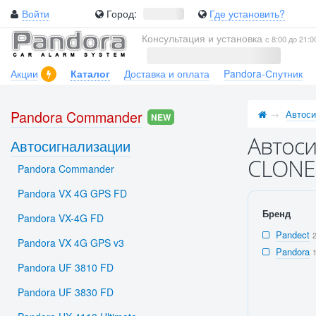
Войти
Город:
Где установить?
Консультация и установка
с 8:00 до 21:0
Акции
Каталог
Доставка и оплата
Pandora-Спутник
Pandora Commander
Автоси
NEW
Автоси
Автосигнализации
CLONE 
Pandora Commander
Pandora VX 4G GPS FD
Бренд
Pandora VX-4G FD
Pandect
Pandora VX 4G GPS v3
Pandora
Pandora UF 3810 FD
Pandora UF 3830 FD