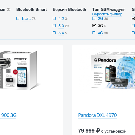
ная
Bluetooth Smart
Версия Bluetooth
Тип GSM-модуля
G
Cбросить фильтр
C
Есть
4.2
2G
76
31
36
5.0
3G
29
6
5.4
4G
5
36
-1900 3G
Pandora DXL 4970
79 999
c установкой