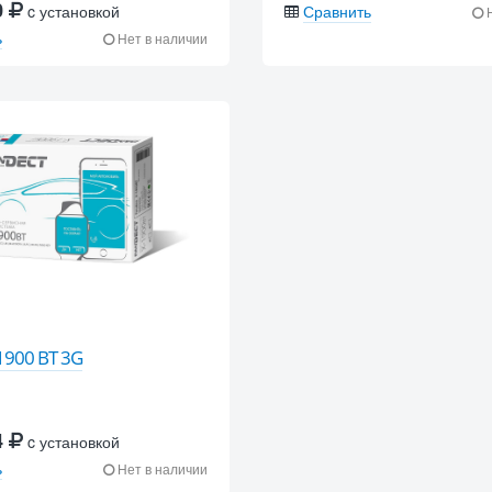
0
c установкой
Сравнить
Н
ь
Нет в наличии
1900 BT 3G
4
c установкой
ь
Нет в наличии