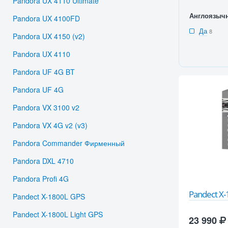
Pandora UX 4110 Ultimate
Англоязыч
Pandora UX 4100FD
Да
8
Pandora UX 4150 (v2)
Pandora UX 4110
Pandora UF 4G BT
Pandora UF 4G
Pandora VX 3100 v2
Pandora VX 4G v2 (v3)
Pandora Commander Фирменный
Pandora DXL 4710
Pandora Profi 4G
Pandect X
Pandect X-1800L GPS
Pandect X-1800L Light GPS
23 990