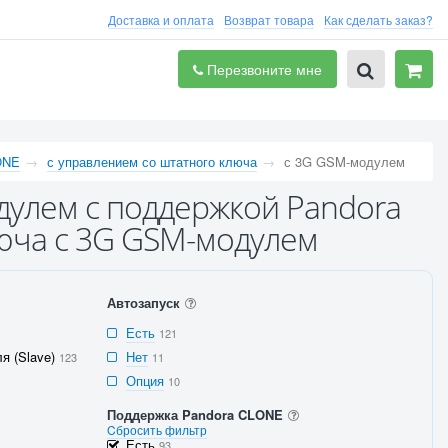
Доставка и оплата
Возврат товара
Как сделать заказ?
Перезвоните мне
ONE
с управлением со штатного ключа
с 3G GSM-модулем
дулем с поддержкой Pandora
юча с 3G GSM-модулем
Автозапуск
Есть
121
я (Slave)
Нет
123
11
Опция
10
Поддержка Pandora CLONE
Cбросить фильтр
Есть
93