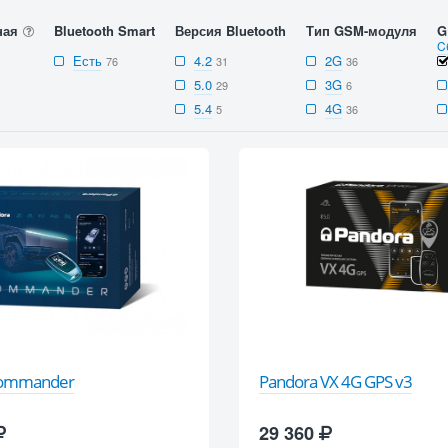
ная
Bluetooth Smart
Версия Bluetooth
Тип GSM-модуля
G
C
Есть
4.2
2G
76
31
36
5.0
3G
29
6
5.4
4G
5
36
Commander
Pandora VX 4G GPS v3
29 360