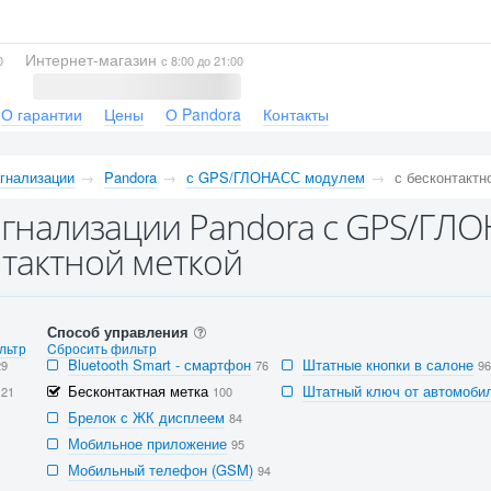
Интернет-магазин
0
с 8:00 до 21:00
О гарантии
Цены
О Pandora
Контакты
гнализации
Pandora
с GPS/ГЛОНАСС модулем
с бесконтактн
гнализации Pandora с GPS/ГЛО
тактной меткой
Способ управления
льтр
Cбросить фильтр
Bluetooth Smart - смартфон
Штатные кнопки в салоне
29
76
96
Бесконтактная метка
Штатный ключ от автомобил
121
100
Брелок с ЖК дисплеем
84
Мобильное приложение
95
Мобильный телефон (GSM)
94