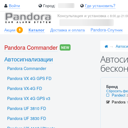
Войти
Город:
Где установить?
Консультация и установка
с 8:00 до 21:0
Акции
Каталог
Доставка и оплата
Pandora-Спутник
Pandora Commander
Автоси
NEW
Автоси
Автосигнализации
бескон
Pandora Commander
Pandora VX 4G GPS FD
Бренд
Pandora VX-4G FD
Сбросить фи
Pandect
Pandora VX 4G GPS v3
Pandora
Pandora UF 3810 FD
Pandora UF 3830 FD