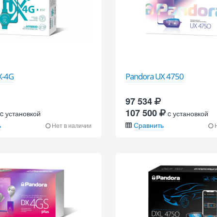
X-4G
Pandora UX 4750
97 534
107 500
c установкой
c установкой
ь
Сравнить
Нет в наличии
Н