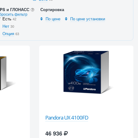
PS и ГЛОНАСС
Сортировка
бросить фильтр
Есть
По цене
По цене установки
42
Нет
30
Опция
63
Pandora UX 4100FD
46 936