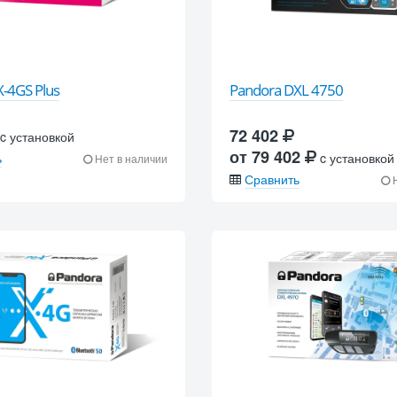
-4GS Plus
Pandora DXL 4750
72 402
c установкой
от 79 402
ь
c установкой
Нет в наличии
Сравнить
Н