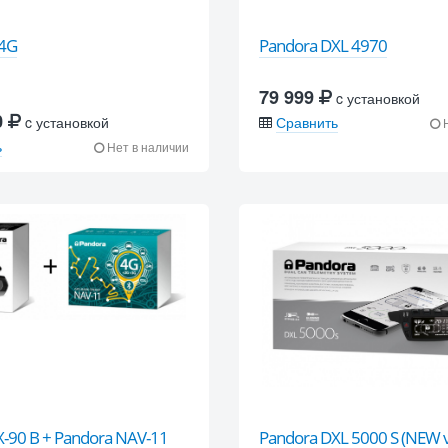
-4G
Pandora DXL 4970
79 999
c установкой
0
c установкой
Сравнить
Н
ь
Нет в наличии
-90 B + Pandora NAV-11
Pandora DXL 5000 S (NEW 